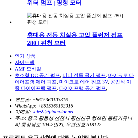
워터 펌프 | 핑청 모터
휴대용 전동 치실용 고압 플런저 펌프
280 | 핀청 모터
인기 상품
사이트맵
AMP 모바일
초소형 DC 공기 펌프
,
미니 전동 공기 펌프
,
마이크로 다
이어프램 에어 펌프
,
마이크로 에어 펌프 3V
,
공압식 이
중 다이어프램 펌프
,
다이어프램 공기 펌프
,
핸드폰:
+8615360103316
WhatsApp:
+8615360103316
이메일:
sales9@pinmotor.net
주소:
중국 광둥성 선전시 핑산신구 컹쯔면 룽톈커뮤니
티 룽싱남로 104-2번지, 우편번호 518122
프로젝트 요구사항에 대해 논의해 봅시다.