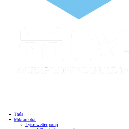
Thús
Mikromotor
Lytse wetterpomp