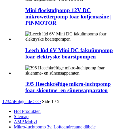
Mini floeistofpomp 12V DC
mikrowetterpomp foar kofjemasine |
PINMOTOR
Leech lûd 6V Mini DC fakuümpomp
foar elektryske boarstpompen
395 Heechkrêftige mikro-luchtpomp
foar skientme- en sûnensapparaten
1
2
3
4
5
Folgjende >
>>
Side 1 / 5
Hot Produkten
Sitemap
AMP Mobyl
Mikro-luchtpomp 3v
,
Loftoandreaune dûbele