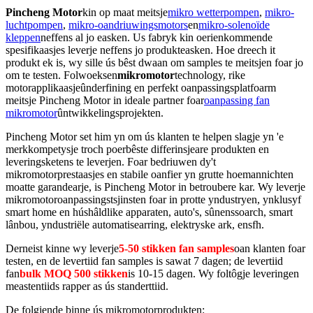
Pincheng Motor
kin op maat meitsje
mikro wetterpompen
,
mikro-
luchtpompen
,
mikro-oandriuwingsmotors
en
mikro-solenoïde
kleppen
neffens al jo easken. Us fabryk kin oerienkommende
spesifikaasjes leverje neffens jo produkteasken. Hoe dreech it
produkt ek is, wy sille ús bêst dwaan om samples te meitsjen foar jo
om te testen. Folwoeksen
mikromotor
technology, rike
motorapplikaasjeûnderfining en perfekt oanpassingsplatfoarm
meitsje Pincheng Motor in ideale partner foar
oanpassing fan
mikromotor
ûntwikkelingsprojekten.
Pincheng Motor set him yn om ús klanten te helpen slagje yn 'e
merkkompetysje troch poerbêste differinsjeare produkten en
leveringsketens te leverjen. Foar bedriuwen dy't
mikromotorprestaasjes en stabile oanfier yn grutte hoemannichten
moatte garandearje, is Pincheng Motor in betroubere kar. Wy leverje
mikromotoroanpassingstsjinsten foar in protte yndustryen, ynklusyf
smart home en húshâldlike apparaten, auto's, sûnenssoarch, smart
lânbou, yndustriële automatisearring, elektryske ark, ensfh.
Derneist kinne wy ​​leverje
5-50 stikken fan samples
oan klanten foar
testen, en de levertiid fan samples is sawat 7 dagen; de levertiid
fan
bulk MOQ 500 stikken
is 10-15 dagen. Wy foltôgje leveringen
meastentiids rapper as ús standerttiid.
De folgjende binne ús mikromotorprodukten: