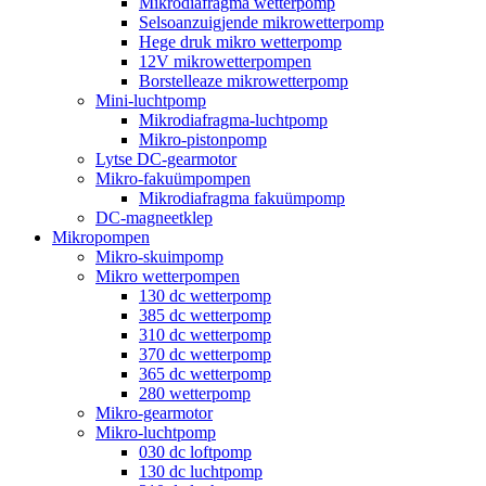
Mikrodiafragma wetterpomp
Selsoanzuigjende mikrowetterpomp
Hege druk mikro wetterpomp
12V mikrowetterpompen
Borstelleaze mikrowetterpomp
Mini-luchtpomp
Mikrodiafragma-luchtpomp
Mikro-pistonpomp
Lytse DC-gearmotor
Mikro-fakuümpompen
Mikrodiafragma fakuümpomp
DC-magneetklep
Mikropompen
Mikro-skuimpomp
Mikro wetterpompen
130 dc wetterpomp
385 dc wetterpomp
310 dc wetterpomp
370 dc wetterpomp
365 dc wetterpomp
280 wetterpomp
Mikro-gearmotor
Mikro-luchtpomp
030 dc loftpomp
130 dc luchtpomp