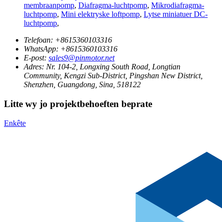
membraanpomp
,
Diafragma-luchtpomp
,
Mikrodiafragma-
luchtpomp
,
Mini elektryske loftpomp
,
Lytse miniatuer DC-
luchtpomp
,
Telefoan:
+8615360103316
WhatsApp:
+8615360103316
E-post:
sales9@pinmotor.net
Adres:
Nr. 104-2, Longxing South Road, Longtian
Community, Kengzi Sub-District, Pingshan New District,
Shenzhen, Guangdong, Sina, 518122
Litte wy jo projektbehoeften beprate
Enkête