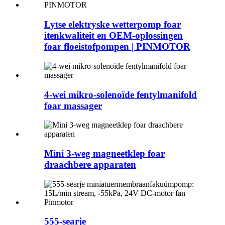
Lytse elektryske wetterpomp foar
itenkwaliteit en OEM-oplossingen
foar floeistofpompen | PINMOTOR
4-wei mikro-solenoïde fentylmanifold
foar massager
Mini 3-weg magneetklep foar
draachbere apparaten
555-searje