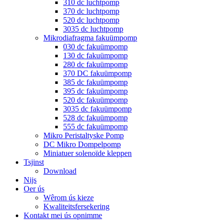
310 dc luchtpomp
370 dc luchtpomp
520 dc luchtpomp
3035 dc luchtpomp
Mikrodiafragma fakuümpomp
030 dc fakuümpomp
130 dc fakuümpomp
280 dc fakuümpomp
370 DC fakuümpomp
385 dc fakuümpomp
395 dc fakuümpomp
520 dc fakuümpomp
3035 dc fakuümpomp
528 dc fakuümpomp
555 dc fakuümpomp
Mikro Peristaltyske Pomp
DC Mikro Dompelpomp
Miniatuer solenoïde kleppen
Tsjinst
Download
Nijs
Oer ús
Wêrom ús kieze
Kwaliteitsfersekering
Kontakt mei ús opnimme