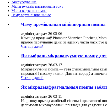
Абслугоўванне
Малы рухавік пастаяннага току
Малы вадзяны помпа
Чаму варта выбраць нас
Чаму прэміяльныя мініяцюрныя помпы б
адміністратарам 26-05-06
Каманда продажаў Pinmotor Shenzhen Pincheng Moto
прамое параўнанне цаны за адзінку часта маскіруе 
Чытаць далей
Як выбраць мікравакуумную помпу дл
адміністратарам 26-03-17
Мікравакуумны помпа — гэта функцыянальны кампа
сыроваткі і масажу тканін. Для вытворцаў ачышчальн
Чытаць далей
Як мікрадыяфрагмальныя помпы забяс
адміністратарам 26-03-11
На рынку прылад асабістай гігіены і прыгажосці п
дапамогай мікрабурбалак і прылады для ўвядзення сы