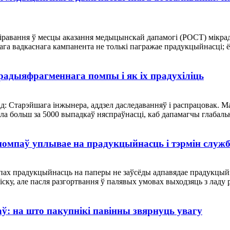
і тэсціравання ў месцы аказання медыцынскай дапамогі (POCT) 
а вадкаснага кампанента не толькі пагражае прадукцыйнасці; ён
адыяфрагменнага помпы і як іх прадухіліць
ад: Старэйшага інжынера, аддзел даследаванняў і распрацовак. 
вала больш за 5000 выпадкаў няспраўнасці, каб дапамагчы глаба
омпаў уплывае на прадукцыйнасць і тэрмін служ
мпах прадукцыйнасць на паперы не заўсёды адпавядае прадукцы
ку, але пасля разгортвання ў палявых умовах выходзяць з ладу ра
: на што пакупнікі павінны звярнуць увагу