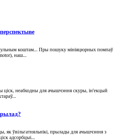
 перспектыве
 агульным коштам... Пры пошуку мініяцюрных помпаў
tor), наш...
ціск, неабходны для ачышчэння скуры, ін'екцый
тараў...
прылад?
ы, як ўвільгатняльнікі, прылады для ачышчэння з
іск адсорбцыі...