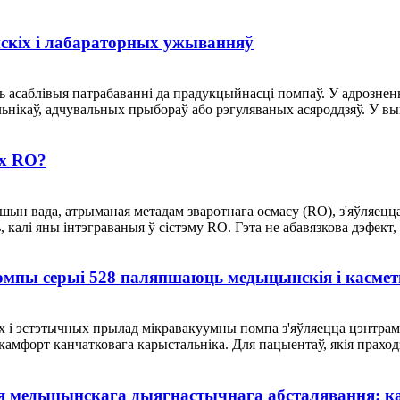
скіх і лабараторных ужыванняў
 асаблівыя патрабаванні да прадукцыйнасці помпаў. У адрозне
льнікаў, адчувальных прыбораў або рэгуляваных асяроддзяў. У в
ах RO?
шын вада, атрыманая метадам зваротнага осмасу (RO), з'яўляецца
калі яны інтэграваныя ў сістэму RO. Гэта не абавязкова дэфект, 
помпы серыі 528 паляпшаюць медыцынскія і касм
 і эстэтычных прылад мікравакуумны помпа з'яўляецца цэнтрам 
мфорт канчатковага карыстальніка. Для пацыентаў, якія праходзя
 медыцынскага дыягнастычнага абсталявання: ка