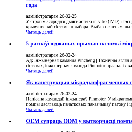
года
адміністратарам 26-02-25
У строгім асяроддзі дыягностыкі in-vitro (IVD) 
крывяноснай сістэмы прыбора. Выбар неаптымальнаг
Чытаць далей
5 распаўсюджаных прычын паломкі мікр
адміністратарам 26-02-24
Ад: Інжынерная каманда Pincheng | Тэхнічны агляд 
сістэмах, інжынерная каманда Pinmotor прааналіза
Чытаць далей
Як канструкцыя мікрадыяфрагменных п
адміністратарам 26-02-24
Напісана камандай інжынераў Pinmotor. У мікрапо
помпы дасягаюць пачатковых паказчыкаў патоку і ціс
Чытаць далей
OEM супраць ODM у вытворчасці помпаў