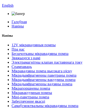
English
Галоўная
Навіны
Навіны
12V мікравадзяныя помпы
Пра нас
Бесшчоткавы мікравадзяны помпа
Звяжыцеся з намі
Электрамагнітны клапан пастаяннага току
Спампаваць
Мікравадзяны помпа высокага ціску
Мікрадыяфрагменны паветраны помпа
Мікрадыяфрагменны вакуумны помпа
Мікрадыяфрагменны вадзяны помпа
Мікрапоршневы помпа
Мікравакуумныя помпы
Міні-паветраны помпа
Забеспячэнне якасці
Самаўсмоктвальны мікравадзяны помпа