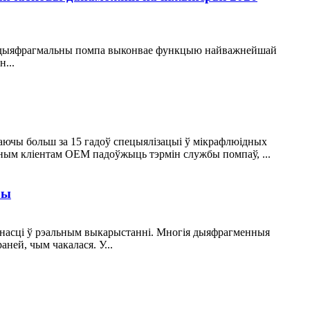
мікрадыяфрагмальны помпа выконвае функцыю найважнейшай
...
Маючы больш за 15 гадоў спецыялізацыі ў мікрафлюідных
льным кліентам OEM падоўжыць тэрмін службы помпаў, ...
бы
йнасці ў рэальным выкарыстанні. Многія дыяфрагменныя
ней, чым чакалася. У...