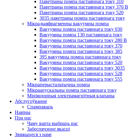
Паветраны помпа пастаяннага току 310
Паветраны помпа пастаяннага току 370 В
Паветраны помпа пастаяннага току 520
3035 паветраны помпа пастаяннага току
Мікрадыяфрагменны вакуумны помпа
Вакуумны помпа пастаяннага току 030
Вакуумны помпа 130 пастаяннага току
Вакуумны помпа пастаяннага току 280 В
Вакуумны помпа пастаяннага току 370
Вакуумны помпа пастаяннага току 385
395 вакуумны помпа пастаяннага току
Вакуумны помпа пастаяннага току 520
Вакуумны помпа пастаяннага току 3035
Вакуумны помпа пастаяннага току 528
Вакуумны помпа пастаяннага току 555
Мікраперыстальтычны помпа
Мікраапускальны помпа пастаяннага току
Мініяцюрныя электрамагнітныя клапаны
Абслугоўванне
Спампаваць
Навіны
Пра нас
Чаму варта выбраць нас
Забеспячэнне якасці
Звяжыцеся з намі