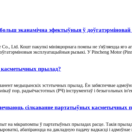
ольш эканамічна эфектыўныя ў доўгатэрміновай
r Co., Ltd. Кошт пакупкі мініяцюрнага помпы не з'яўляецца яго
доўгатэрміновыя эксплуатацыйныя рызыкі. У Pincheng Motor (Pinmo
я касметычных прылад?
нент медыцынскіх эстэтычных прылад. Ён забяспечвае адмоўны 
ікаў пор, радыёчастотных (РЧ) інструментаў і безыгольных ін'ек
печваюць сілкаванне партатыўных касметычных 
опыт на мікрапомпы ў партатыўных прыладах расце. Такія прылад
роваткі, абапіраюцца на дакладную падачу вадкасці і адмоўнае ц