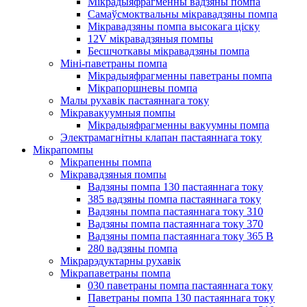
Мікрадыяфрагменны вадзяны помпа
Самаўсмоктвальны мікравадзяны помпа
Мікравадзяны помпа высокага ціску
12V мікравадзяныя помпы
Бесшчоткавы мікравадзяны помпа
Міні-паветраны помпа
Мікрадыяфрагменны паветраны помпа
Мікрапоршневы помпа
Малы рухавік пастаяннага току
Мікравакуумныя помпы
Мікрадыяфрагменны вакуумны помпа
Электрамагнітны клапан пастаяннага току
Мікрапомпы
Мікрапенны помпа
Мікравадзяныя помпы
Вадзяны помпа 130 пастаяннага току
385 вадзяны помпа пастаяннага току
Вадзяны помпа пастаяннага току 310
Вадзяны помпа пастаяннага току 370
Вадзяны помпа пастаяннага току 365 В
280 вадзяны помпа
Мікрарэдуктарны рухавік
Мікрапаветраны помпа
030 паветраны помпа пастаяннага току
Паветраны помпа 130 пастаяннага току