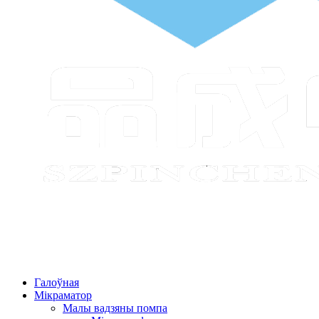
Галоўная
Мікраматор
Малы вадзяны помпа