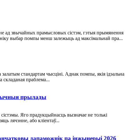
нне ад звычайных прамысловых сістэм, гэтыя прымянення
ыніку выбар помпы менш залежыць ад максімальнай пра...
 залатым стандартам чысціні. Аднак помпы, якія ідэальна
а складаная праблема...
етычныя прылады
сістэмы. Яго прадукцыйнасць вызначае не толькі
ць лячэнне, або кліентаў...
нчатковы дапаможнік па інжынерыі 2026