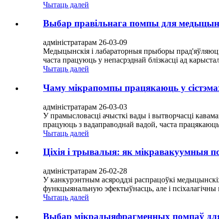
Чытаць далей
Выбар правільнага помпы для медыцын
адміністратарам 26-03-09
Медыцынскія і лабараторныя прыборы прад'яўляюць
часта працуюць у непасрэднай блізкасці ад карыста
Чытаць далей
Чаму мікрапомпы працякаюць у сістэм
адміністратарам 26-03-03
У прамысловасці ачысткі вады і вытворчасці кавама
працуюць з вадаправоднай вадой, часта працякаюць, 
Чытаць далей
Ціхія і трывалыя: як мікравакуумныя 
адміністратарам 26-02-28
У канкурэнтным асяроддзі распрацоўкі медыцынскіх
функцыянальную эфектыўнасць, але і псіхалагічны ка
Чытаць далей
Выбар мікрадыяфрагменных помпаў для