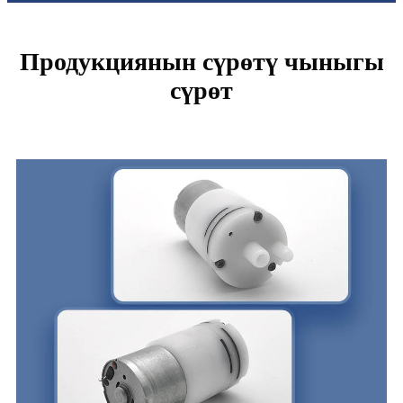
Продукциянын сүрөтү чыныгы
сүрөт