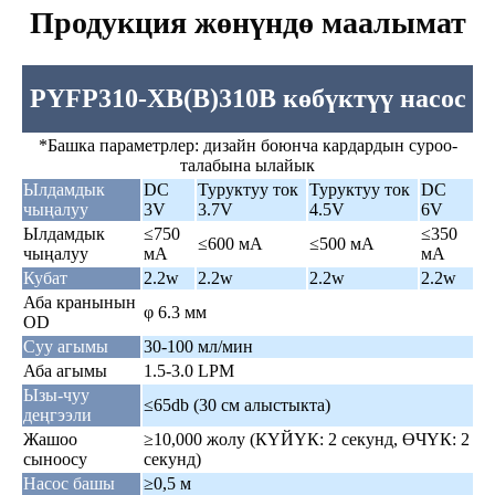
Продукция жөнүндө маалымат
PYFP310-XB(B)310B көбүктүү насос
*Башка параметрлер: дизайн боюнча кардардын суроо-
талабына ылайык
Ылдамдык
DC
Туруктуу ток
Туруктуу ток
DC
чыңалуу
3V
3.7V
4.5V
6V
Ылдамдык
≤750
≤350
≤600 мА
≤500 мА
чыңалуу
мА
мА
Кубат
2.2w
2.2w
2.2w
2.2w
Аба кранынын
φ 6.3 мм
OD
Суу агымы
30-100 мл/мин
Аба агымы
1.5-3.0 LPM
Ызы-чуу
≤65db (30 см алыстыкта)
деңгээли
Жашоо
≥10,000 жолу (КҮЙҮК: 2 секунд, ӨЧҮК: 2
сыноосу
секунд)
Насос башы
≥0,5 м