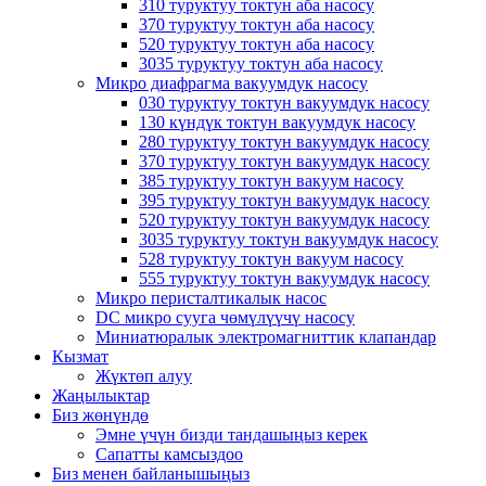
310 туруктуу токтун аба насосу
370 туруктуу токтун аба насосу
520 туруктуу токтун аба насосу
3035 туруктуу токтун аба насосу
Микро диафрагма вакуумдук насосу
030 туруктуу токтун вакуумдук насосу
130 күндүк токтун вакуумдук насосу
280 туруктуу токтун вакуумдук насосу
370 туруктуу токтун вакуумдук насосу
385 туруктуу токтун вакуум насосу
395 туруктуу токтун вакуумдук насосу
520 туруктуу токтун вакуумдук насосу
3035 туруктуу токтун вакуумдук насосу
528 туруктуу токтун вакуум насосу
555 туруктуу токтун вакуумдук насосу
Микро перисталтикалык насос
DC микро сууга чөмүлүүчү насосу
Миниатюралык электромагниттик клапандар
Кызмат
Жүктөп алуу
Жаңылыктар
Биз жөнүндө
Эмне үчүн бизди тандашыңыз керек
Сапатты камсыздоо
Биз менен байланышыңыз