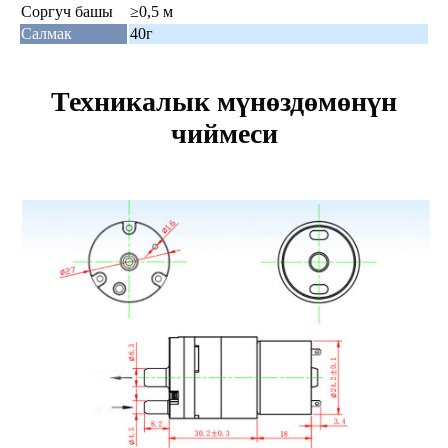
Соргуч башы
≥0,5 м
Салмак
40г
Техникалык мүнөздөмөнүн
чиймеси