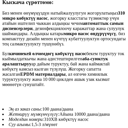
Кыскача сүрөттөмө:
Биз менен өнүмүңүздүн натыйжалуулугун жогорулатыңыз
310
микро көбүктүү насос
, жогорку класстагы түзмөктөр үчүн
атайын иштелип чыккан алдыңкы чечим
автоматтык самын
диспенсерлери
, дезинфекциялоочу каражаттар жана сулуулук
шаймандары. Алдыңкы катары
микро насос өндүрүүчүсү
, биз
компакттуу дизайн менен күчтүү кубаттуулуктун ортосундагы
тең салмактуулукту түшүнөбүз.
Бул
кичинекей өлчөмдөгү көбүктүү насос
бекем туруктуу ток
кыймылдаткычы жана адистештирилген
аба-суюктук
аралаштыруу
ар дайым туруктуу, бай жана каймактай
көбүктү камсыз кылган түзүлүш. Жогорку сапатта
жасалган
EPDM материалдары
, ал өзгөчө химиялык
туруктуулукту жана 10 000 циклден ашык узак кызмат
мөөнөтүн сунуштайт.
Эң аз заказ саны:
100 даана/даана
Жеткирүү мүмкүнчүлүгү:
Айына 10000 даана/даана
Моделдин номери:
310XB көбүктүү насос
Суу агымы:
1,5-3 л/мүнөт