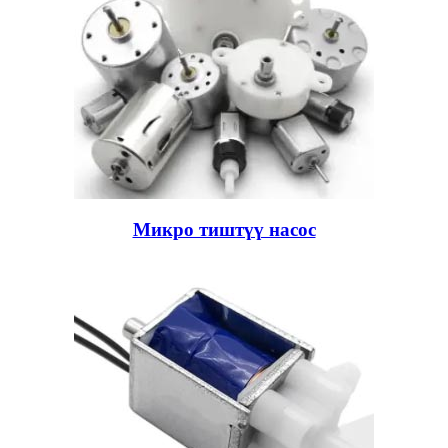
Микро тиштүү насос