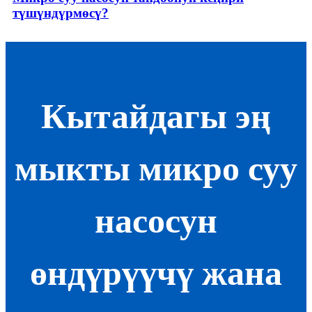
түшүндүрмөсү?
Кытайдагы эң
мыкты микро суу
насосун
өндүрүүчү жана