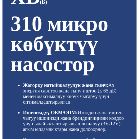
(Б)
310 микро
көбүктүү
насостор
Жогорку натыйжалуулук жана тынч:
Аз
энергия сарптоо жана тынч иштөө (≤ 65 дБ)
менен максималдуу көбүк чыгаруу үчүн
оптималдаштырылган.
Ишенимдүү OEM/ODM:
Изилдөө жана иштеп
чыгуу ишиңизди жана брендингиңизди колдоо
үчүн ылайыкташтырылган чыңалуу (3V-12V),
агым ылдамдыктары жана долбоорлор.