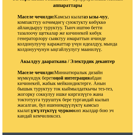
аппараттары
Маселе чечилди:
Камсыз кылат
аз ызы-чуу
,
компакттуу өлчөмдөгү суюктукту көбүккө
айландыруу туруктуу. Тынч иштөө бетти
тазалоочу щеткалар же кичинекей көбүк
генераторлору сыяктуу имараттын ичинде
колдонулуучу каражаттар үчүн идеалдуу, мында
колдонуучунун ыңгайлуулугу маанилүү.
Акылдуу даараткана / Электрдик декантер
Маселе чечилди:
Миниатюралык дизайн
мүмкүндүк берет
оңой интеграция
абдан
кичинекей, жабык мейкиндиктерге. Анын
бышык туруктуу ток кыймылдаткычы тез-тез,
жогорку соккулуу ишке киргизүүгө жана
токтотууга туруштук бере тургандай кылып
жасалган, бул ишенимдүүлүктү камсыз
кылат.
үзгүлтүктүү чуркоо
көп жылдар бою эч
кандай кемчиликсиз.