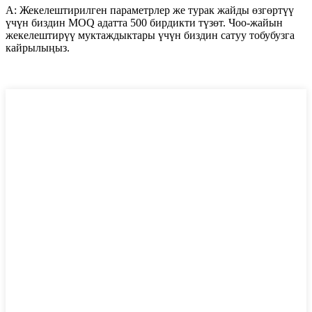
A: Жекелештирилген параметрлер же турак жайды өзгөртүү
үчүн биздин MOQ адатта 500 бирдикти түзөт. Чоо-жайын
жекелештирүү муктаждыктары үчүн биздин сатуу тобубузга
кайрылыңыз.