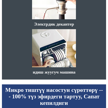
Электрдик декантер
идиш жуугуч машина
Микро тиштүү насостун сүрөттөрү --
- 100% түз эфирдеги тартуу, Сапат
кепилдиги