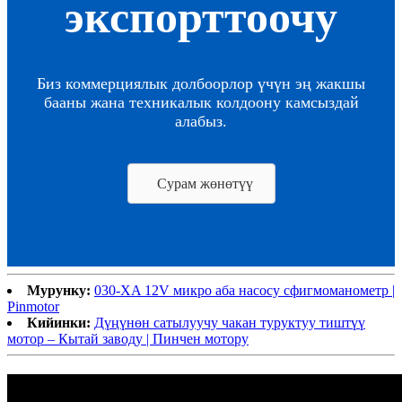
экспорттоочу
Биз коммерциялык долбоорлор үчүн эң жакшы
бааны жана техникалык колдоону камсыздай
алабыз.
Сурам жөнөтүү
Мурунку:
030-XA 12V микро аба насосу сфигмоманометр |
Pinmotor
Кийинки:
Дүңүнөн сатылуучу чакан туруктуу тиштүү
мотор – Кытай заводу | Пинчен мотору