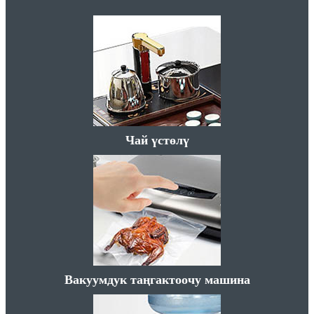
Чай үстөлү
Вакуумдук таңгактоочу машина