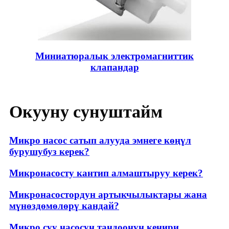
Миниатюралык электромагниттик
клапандар
Окууну сунуштайм
Микро насос сатып алууда эмнеге көңүл
бурушубуз керек?
Микронасосту кантип алмаштыруу керек?
Микронасостордун артыкчылыктары жана
мүнөздөмөлөрү кандай?
Микро суу насосун тандоонун кеңири