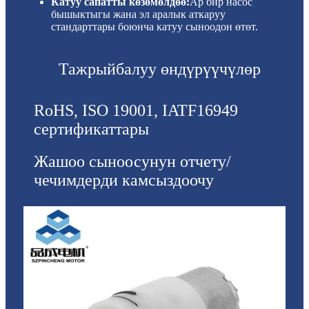
Катуу сапатты көзөмөлдөө:
Ар бир насос
бышыктыгы жана эл аралык аткаруу
стандарттары боюнча катуу сыноодон өтөт.
Тажрыйбалуу өндүрүүчүлөр
RoHS, ISO 19001, IATF16949
сертификаттары
Жашоо сыноосунун отчету/
чечимдерди камсыздоочу