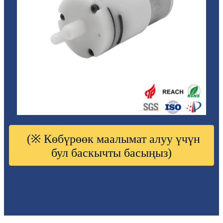
(※ Көбүрөөк маалымат алуу үчүн
бул баскычты басыңыз)