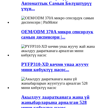
Автоматтык Самын Бөлүштүрүү
үчүн...
OEM/ODM 370A микро сенсордук
самын диспенсери |...
PYFP310-XD көчмө унаа жуучу
мини көбүктүү насос...
Акылдуу дааратканага жана үй
жаныбарларына арналган 528
мини көбүктүү насос...