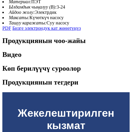
Материал:
ПЭТ
Ылдамдык чыңалуу (В):
3-24
Айдоо жолу:
Электрдик
Максаты:
Күчөткүч насосу
Ташуу каражаты:
Суу насосу
PDF
Бизге электрондук кат жөнөтүңүз
Продукциянын чоо-жайы
Видео
Көп берилүүчү суроолор
Продукциянын тегдери
Жекелештирилген
кызмат