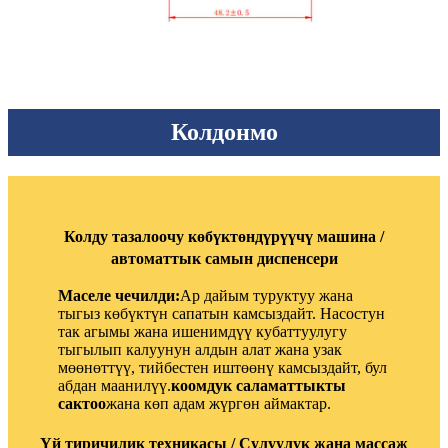
Колдонмо
Колду тазалоочу көбүктөндүрүүчү машина /
автоматтык самын диспенсери
Маселе чечилди:
Ар дайым туруктуу жана
тыгыз көбүктүн сапатын камсыздайт. Насостун
так агымы жана ишенимдүү кубаттуулугу
тыгылып калуунун алдын алат жана узак
мөөнөттүү, тийбестен иштөөнү камсыздайт, бул
абдан маанилүү.
коомдук саламаттыкты
сактоо
жана көп адам жүргөн аймактар.
Үй тиричилик техникасы / Сулуулук жана массаж