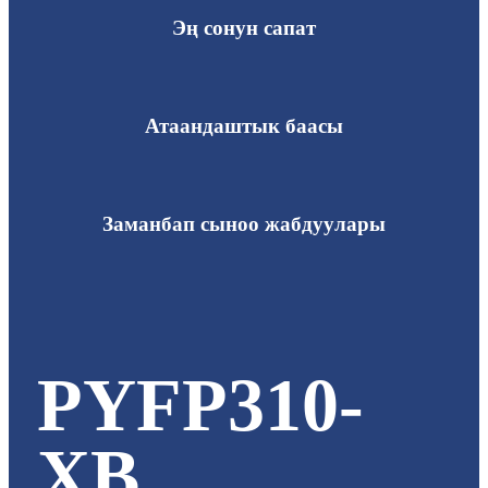
Эң сонун сапат
Атаандаштык баасы
Заманбап сыноо жабдуулары
PYFP310-
XB