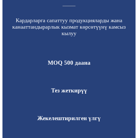
Кардарларга сапаттуу продукцияларды жана
канааттандырарлык кызмат көрсөтүүнү камсыз
кылуу
MOQ 500 даана
Тез жеткирүү
Жекелештирилген үлгү