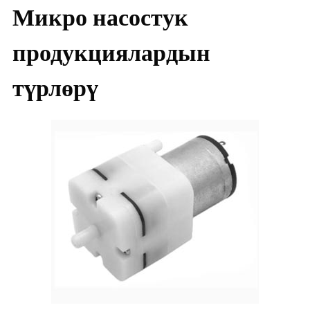
Микро насостук
продукциялардын
түрлөрү