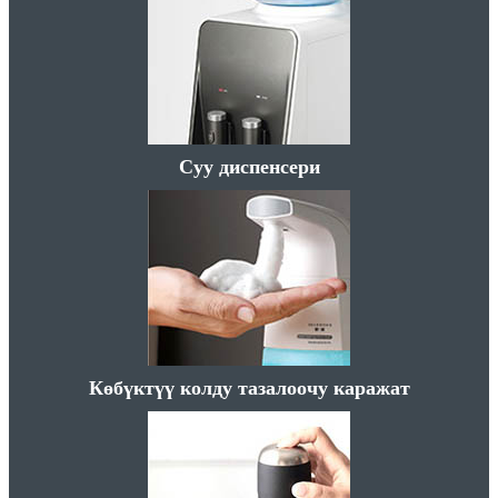
Суу диспенсери
Көбүктүү колду тазалоочу каражат