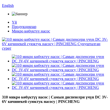
English
Үй
Продукциялар
Микро көбүктүү насос
310 микро көбүктүү насос | Самын диспенсери үчүн DC 3V-
6V кичинекей суюктук насосу | PINCHENG