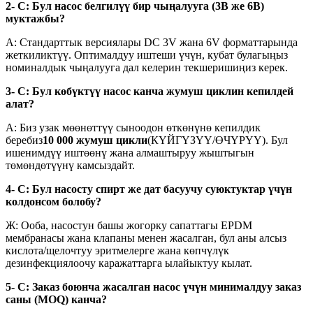
2- С: Бул насос белгилүү бир чыңалууга (3В же 6В)
муктажбы?
A: Стандарттык версиялары DC 3V жана 6V форматтарында
жеткиликтүү. Оптималдуу иштеши үчүн, кубат булагыңыз
номиналдык чыңалууга дал келерин текшеришиңиз керек.
3- С: Бул көбүктүү насос канча жумуш циклин кепилдей
алат?
A: Биз узак мөөнөттүү сыноодон өткөнүнө кепилдик
беребиз
10 000 жумуш цикли
(КҮЙГҮЗҮҮ/ӨЧҮРҮҮ). Бул
ишенимдүү иштөөнү жана алмаштыруу жыштыгын
төмөндөтүүнү камсыздайт.
4- С: Бул насосту спирт же дат басуучу суюктуктар үчүн
колдонсом болобу?
Ж: Ооба, насостун башы жогорку сапаттагы EPDM
мембранасы жана клапаны менен жасалган, бул аны алсыз
кислота/щелочтуу эритмелерге жана көпчүлүк
дезинфекциялоочу каражаттарга ылайыктуу кылат.
5- С: Заказ боюнча жасалган насос үчүн минималдуу заказ
саны (MOQ) канча?