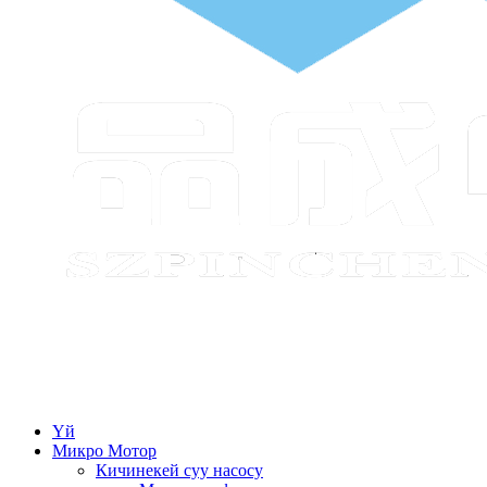
Үй
Микро Мотор
Кичинекей суу насосу