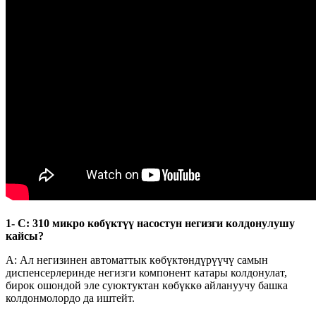
1- С: 310 микро көбүктүү насостун негизги колдонулушу
кайсы?
A: Ал негизинен автоматтык көбүктөндүрүүчү самын
диспенсерлеринде негизги компонент катары колдонулат,
бирок ошондой эле суюктуктан көбүккө айлануучу башка
колдонмолордо да иштейт.