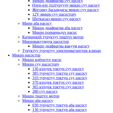
Микро диафрагма суу насосу
Өзүн-өзү толтуруучу микро суу насосу
Жогорку басымдагы микро суу насосу
12V микро суу насостору
Щеткасыз микро суу насосу
Мини аба насосу
Микро диафрагма аба насосу
Микро поршеньдүү насос
Кичинекей туруктуу тиштүү мотор
Микровакуумдук насостор
Микро диафрагма вакуум насосу
Туруктуу туруктуу электромагниттик клапан
Микро насостор
Микро көбүктүү насос
Микро суу насостору
130 күндүк токтун суу насосу
385 туруктуу токтун суу насосу
310 туруктуу токтун суу насосу
370 күндүк токтун суу насосу
365 күндүк токтун суу насосу
280 суу насосу
Микро тиштүү мотор
Микро аба насосу
030 туруктуу токтун аба насосу
130 туруктуу токтун аба насосу