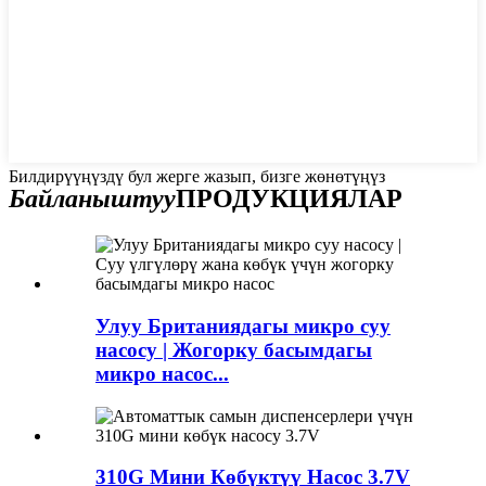
Билдирүүңүздү бул жерге жазып, бизге жөнөтүңүз
Байланыштуу
ПРОДУКЦИЯЛАР
Улуу Британиядагы микро суу
насосу | Жогорку басымдагы
микро насос...
310G Мини Көбүктүү Насос 3.7V