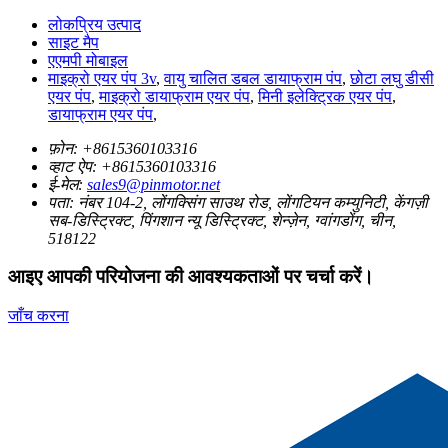
लोकप्रिय उत्पाद
साइट मैप
एएमपी मोबाइल
माइक्रो एयर पंप 3v
,
वायु चालित डबल डायाफ्राम पंप
,
छोटा लघु डीसी
एयर पंप
,
माइक्रो डायाफ्राम एयर पंप
,
मिनी इलेक्ट्रिक एयर पंप
,
डायाफ्राम एयर पंप
,
फ़ोन:
+8615360103316
व्हाट ऐप:
+8615360103316
ई-मेल:
sales9@pinmotor.net
पता:
नंबर 104-2, लोंगक्सिंग साउथ रोड, लोंगटियन कम्युनिटी, केंगज़ी
सब-डिस्ट्रिक्ट, पिंगशान न्यू डिस्ट्रिक्ट, शेन्ज़ेन, ग्वांगडोंग, चीन,
518122
आइए आपकी परियोजना की आवश्यकताओं पर चर्चा करें।
जाँच करना