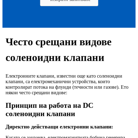
Често срещани видове
соленоидни клапани
Електронните клапани, известни още като соленоидни
клапани, са електромеханични устройства, които
контролират потока на флуиди (течности или газове). Ето
някои често срещани видове:
Принцип на работа на DC
соленоидни клапани
Директно действащи електронни клапани:
Когато се захранва, електромагнитната бобина генерира