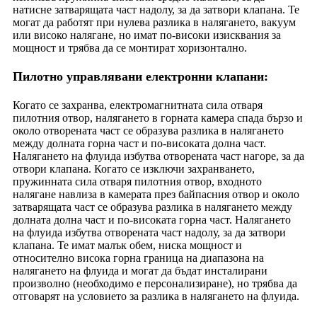
натисне затварящата част надолу, за да затвори клапана. Те
могат да работят при нулева разлика в налягането, вакуум
или високо налягане, но имат по-високи изисквания за
мощност и трябва да се монтират хоризонтално.
Пилотно управлявани електронни клапани:
Когато се захранва, електромагнитната сила отваря
пилотния отвор, налягането в горната камера спада бързо и
около отворената част се образува разлика в налягането
между долната горна част и по-високата долна част.
Налягането на флуида избутва отворената част нагоре, за да
отвори клапана. Когато се изключи захранването,
пружинната сила отваря пилотния отвор, входното
налягане навлиза в камерата през байпасния отвор и около
затварящата част се образува разлика в налягането между
долната долна част и по-високата горна част. Налягането
на флуида избутва отворената част надолу, за да затвори
клапана. Те имат малък обем, ниска мощност и
относително висока горна граница на диапазона на
налягането на флуида и могат да бъдат инсталирани
произволно (необходимо е персонализиране), но трябва да
отговарят на условието за разлика в налягането на флуида.