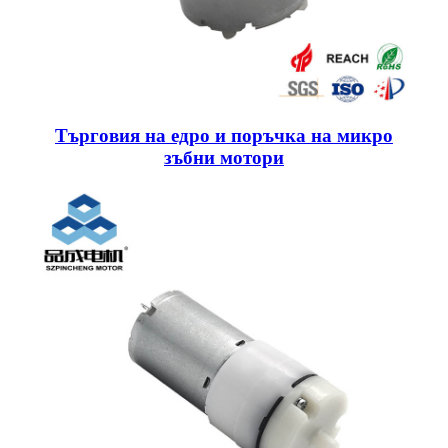
Търговия на едро и поръчка на микро
зъбни мотори