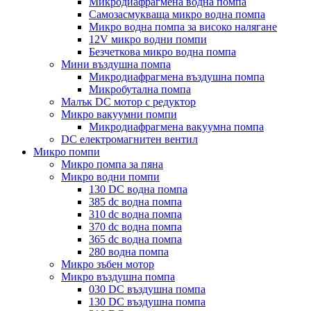
Микродиафрагмена водна помпа
Самозасмукваща микро водна помпа
Микро водна помпа за високо налягане
12V микро водни помпи
Безчеткова микро водна помпа
Мини въздушна помпа
Микродиафрагмена въздушна помпа
Микробутална помпа
Малък DC мотор с редуктор
Микро вакуумни помпи
Микродиафрагмена вакуумна помпа
DC електромагнитен вентил
Микро помпи
Микро помпа за пяна
Микро водни помпи
130 DC водна помпа
385 dc водна помпа
310 dc водна помпа
370 dc водна помпа
365 dc водна помпа
280 водна помпа
Микро зъбен мотор
Микро въздушна помпа
030 DC въздушна помпа
130 DC въздушна помпа