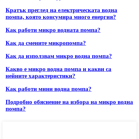
Кратък преглед на електрическата водна
помпа, която консумира много енергия?
Как работи микро водната помпа?
Как да смените микропомпа?
Как да използвам микро водна помпа?
Какво е микро водна помпа и какви са
нейните характеристики?
Как работи мини водна помпа?
Подробно обяснение на избора на микро водна
помпа?