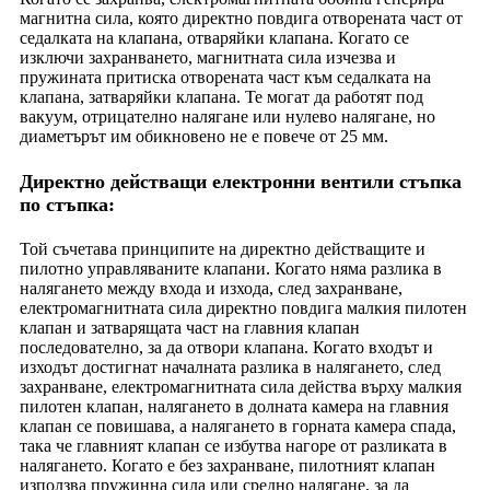
магнитна сила, която директно повдига отворената част от
седалката на клапана, отваряйки клапана. Когато се
изключи захранването, магнитната сила изчезва и
пружината притиска отворената част към седалката на
клапана, затваряйки клапана. Те могат да работят под
вакуум, отрицателно налягане или нулево налягане, но
диаметърът им обикновено не е повече от 25 мм.
Директно действащи електронни вентили стъпка
по стъпка:
Той съчетава принципите на директно действащите и
пилотно управляваните клапани. Когато няма разлика в
налягането между входа и изхода, след захранване,
електромагнитната сила директно повдига малкия пилотен
клапан и затварящата част на главния клапан
последователно, за да отвори клапана. Когато входът и
изходът достигнат началната разлика в налягането, след
захранване, електромагнитната сила действа върху малкия
пилотен клапан, налягането в долната камера на главния
клапан се повишава, а налягането в горната камера спада,
така че главният клапан се избутва нагоре от разликата в
налягането. Когато е без захранване, пилотният клапан
използва пружинна сила или средно налягане, за да