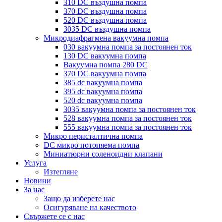
310 DC въздушна помпа
370 DC въздушна помпа
520 DC въздушна помпа
3035 DC въздушна помпа
Микродиафрагмена вакуумна помпа
030 вакуумна помпа за постоянен ток
130 DC вакуумна помпа
Вакуумна помпа 280 DC
370 DC вакуумна помпа
385 dc вакуумна помпа
395 dc вакуумна помпа
520 dc вакуумна помпа
3035 вакуумна помпа за постоянен ток
528 вакуумна помпа за постоянен ток
555 вакуумна помпа за постоянен ток
Микро перисталтична помпа
DC микро потопяема помпа
Миниатюрни соленоидни клапани
Услуга
Изтегляне
Новини
За нас
Защо да изберете нас
Осигуряване на качеството
Свържете се с нас