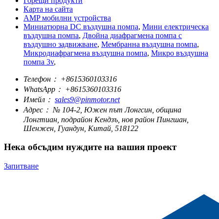
Горещи продукти
Карта на сайта
AMP мобилни устройства
Миниатюрна DC въздушна помпа
,
Мини електрическа
въздушна помпа
,
Двойна диафрагмена помпа с
въздушно задвижване
,
Мембранна въздушна помпа
,
Микродиафрагмена въздушна помпа
,
Микро въздушна
помпа 3v
,
Телефон：
+8615360103316
WhatsApp：
+8615360103316
Имейл：
sales9@pinmotor.net
Адрес：
№ 104-2, Южен път Лонгсин, община
Лонгтиан, подрайон Кендзъ, нов район Пингшан,
Шенжен, Гуандун, Китай, 518122
Нека обсъдим нуждите на вашия проект
Запитване