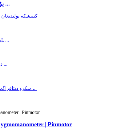
يۇقىرى بۇراش مومېنتىلىق سەييارە چىشلىق چاق ...
030-XA 12V مىكرو تىپتىكى ھاۋا پومپىسى anometer | Pinmotor