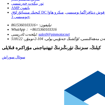
تور بېكەت خەرىتىسى
AMP يانفون
 قوش دىئافراگما پومپىسى
,
مىكرو ھاۋا
,
پومپىسى 3v
تېلېفون:
+8615360103316
WhatApp：
+8615360103316
sales9@pinmotor.net
ئېلخەت ئادرېسى:
ى، لۇڭشىڭ جەنۇبىي يولى، 104-2-نومۇر، 518122
كېلىڭ، سىزنىڭ تۈرىڭىزنىڭ ئېھتىياجىنى مۇزاكىرە قىلايلى
سوئال سوراش