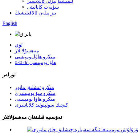
نېمىشقا بىزنى تاللايسىز
سۈپەت كاپالىتى
بىز بىلەن ئالاقىلىشىڭ
English
ئۆي
مەھسۇلاتلار
مىكرو ھاۋا پومپىسى
030 dc ھاۋا پومپىسى
تۈرلەر
مىكرو تىشلىق ماتور
مىكرو سۇ پومپىلىرى
مىكرو ھاۋا پومپىسى
كىچىك سولېنوئىد كلاپانلىرى
تەۋسىيە قىلىنغان مەھسۇلاتلار