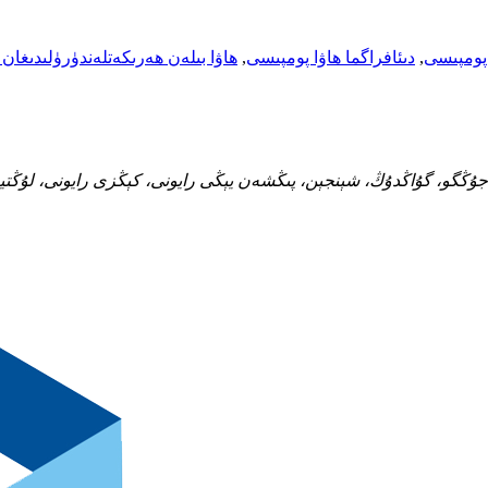
 پومپىسى
,
دىئافراگما ھاۋا پومپىسى
,
ھاۋا بىلەن ھەرىكەتلەندۈرۈلىدىغان
جۇڭگو، گۇاڭدۇڭ، شېنجېن، پىڭشەن يېڭى رايونى، كېڭزى رايونى، لۇڭتيەن مەھەللىس