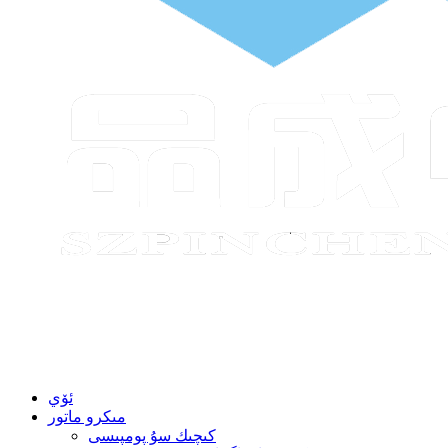
ئۆي
مىكرو ماتور
كىچىك سۇ پومپىسى