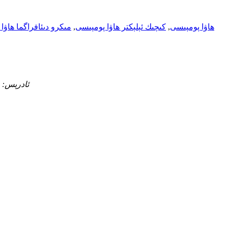
كىچىك مىنىياتۇرلۇق DC ھاۋا پومپىسى
,
كىچىك ئېلېكتر ھاۋا پومپىسى
,
مىكرو دىئافراگما ھاۋا
ئادرېس: