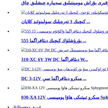
كىچىك 3 تەرەپلىك سولېنوئىد كلاپان ...
555 يۈرۈشلۈك كىچىك دىئافراگما ...
310-XC 6V 3W DC دىئافراگما W...
DC 3-12V مىكرو دىئافراگما سې ...
Sphygmom
قىزىق مەھسۇلاتلار