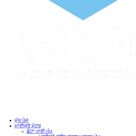
ਮੁੱਖ ਪੇਜ
ਮਾਈਕ੍ਰੋ ਮੋਟਰ
ਛੋਟਾ ਪਾਣੀ ਪੰਪ