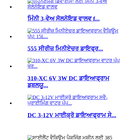
ਮਿੰਨੀ 3-ਵੇਅ ਸੋਲਨੋਇਡ ਵਾਲਵ f...
555 ਸੀਰੀਜ਼ ਮਿਨੀਏਚਰ ਡਾਇਫ੍ਰ...
310-XC 6V 3W DC ਡਾਇਆਫ੍ਰਾਮ
ਡਬਲਯੂ...
DC 3-12V ਮਾਈਕ੍ਰੋ ਡਾਇਆਫ੍ਰਾਮ ਸੇ...