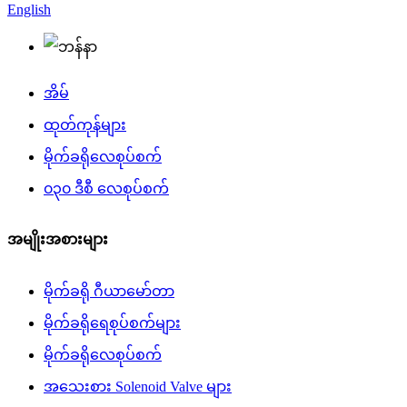
English
အိမ်
ထုတ်ကုန်များ
မိုက်ခရိုလေစုပ်စက်
၀၃၀ ဒီစီ လေစုပ်စက်
အမျိုးအစားများ
မိုက်ခရို ဂီယာမော်တာ
မိုက်ခရိုရေစုပ်စက်များ
မိုက်ခရိုလေစုပ်စက်
အသေးစား Solenoid Valve များ