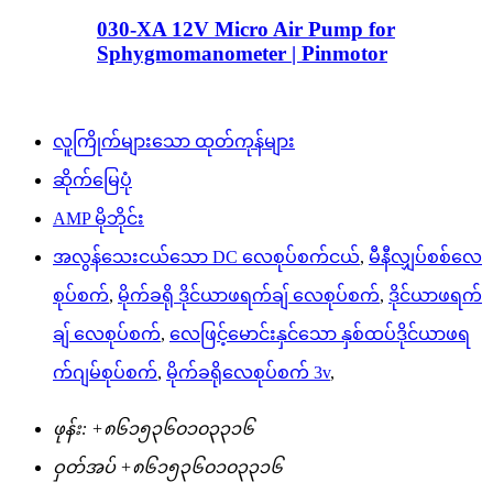
030-XA 12V Micro Air Pump for
Sphygmomanometer | Pinmotor
လူကြိုက်များသော ထုတ်ကုန်များ
ဆိုက်မြေပုံ
AMP မိုဘိုင်း
အလွန်သေးငယ်သော DC လေစုပ်စက်ငယ်
,
မီနီလျှပ်စစ်လေ
စုပ်စက်
,
မိုက်ခရို ဒိုင်ယာဖရက်ချ် လေစုပ်စက်
,
ဒိုင်ယာဖရက်
ချ် လေစုပ်စက်
,
လေဖြင့်မောင်းနှင်သော နှစ်ထပ်ဒိုင်ယာဖရ
က်ဂျမ်စုပ်စက်
,
မိုက်ခရိုလေစုပ်စက် 3v
,
ဖုန်း:
+၈၆၁၅၃၆၀၁၀၃၃၁၆
ဝှတ်အပ်
+၈၆၁၅၃၆၀၁၀၃၃၁၆