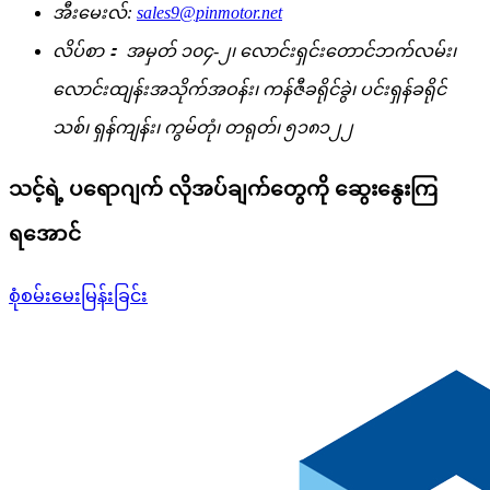
အီးမေးလ်:
sales9@pinmotor.net
လိပ်စာ：
အမှတ် ၁၀၄-၂၊ လောင်းရှင်းတောင်ဘက်လမ်း၊
လောင်းထျန်းအသိုက်အဝန်း၊ ကန်ဇီခရိုင်ခွဲ၊ ပင်းရှန်ခရိုင်
သစ်၊ ရှန်ကျန်း၊ ကွမ်တုံ၊ တရုတ်၊ ၅၁၈၁၂၂
သင့်ရဲ့ ပရောဂျက် လိုအပ်ချက်တွေကို ဆွေးနွေးကြ
ရအောင်
စုံစမ်းမေးမြန်းခြင်း