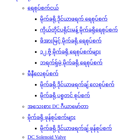
ရေစုပ်စက်ငယ်
မိုက်ခရို ဒိုင်ယာဖရက် ရေစုပ်စက်
ကိုယ်တိုင်ပရိုင်းမန့် မိုက်ခရိုရေစုပ်စက်
ဖိအားမြင့် မိုက်ခရို ရေစုပ်စက်
၁၂ ဗို့ မိုက်ခရို ရေစုပ်စက်များ
ဘရက်ရှ်မဲ့ မိုက်ခရို ရေစုပ်စက်
မီနီလေစုပ်စက်
မိုက်ခရို ဒိုင်ယာဖရက်ချ် လေစုပ်စက်
မိုက်ခရို ပစ္စတင် စုပ်စက်
အသေးစား DC ဂီယာမော်တာ
မိုက်ခရို ဖုန်စုပ်စက်များ
မိုက်ခရို ဒိုင်ယာဖရက်ချ် ဖုန်စုပ်စက်
DC Solenoid Valve