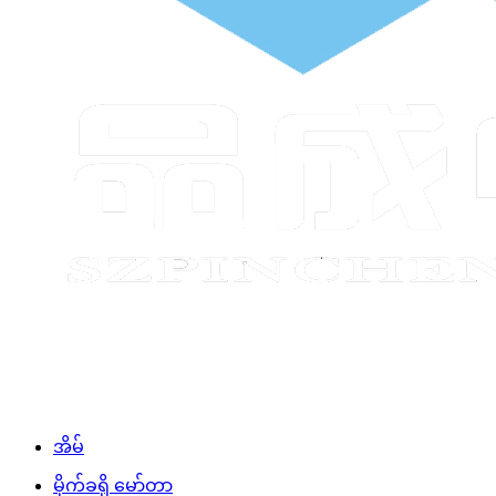
အိမ်
မိုက်ခရို မော်တာ