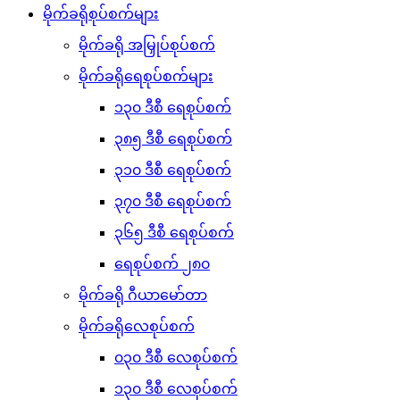
မိုက်ခရိုစုပ်စက်များ
မိုက်ခရို အမြှုပ်စုပ်စက်
မိုက်ခရိုရေစုပ်စက်များ
၁၃၀ ဒီစီ ရေစုပ်စက်
၃၈၅ ဒီစီ ရေစုပ်စက်
၃၁၀ ဒီစီ ရေစုပ်စက်
၃၇၀ ဒီစီ ရေစုပ်စက်
၃၆၅ ဒီစီ ရေစုပ်စက်
ရေစုပ်စက် ၂၈၀
မိုက်ခရို ဂီယာမော်တာ
မိုက်ခရိုလေစုပ်စက်
၀၃၀ ဒီစီ လေစုပ်စက်
၁၃၀ ဒီစီ လေစုပ်စက်