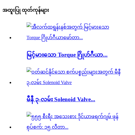
အထူးပြု ထုတ်ကုန်များ
မြင့်မားသော Torque ဂြိုဟ်ဂီယာ...
မီနီ ၃-လမ်း Solenoid Valve...