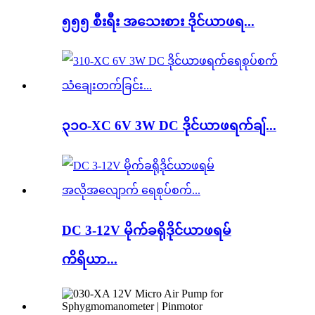
၅၅၅ စီးရီး အသေးစား ဒိုင်ယာဖရ...
၃၁၀-XC 6V 3W DC ဒိုင်ယာဖရက်ချ်...
DC 3-12V မိုက်ခရိုဒိုင်ယာဖရမ်
ကိရိယာ...