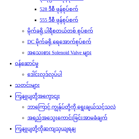
528 ဒီစီ ဖုန်စုပ်စက်
555 ဒီစီ ဖုန်စုပ်စက်
မိုက်ခရို ပါရီစတယ်တစ် စုပ်စက်
DC မိုက်ခရို ရေအောက်စုပ်စက်
အသေးစား Solenoid Valve များ
ဝန်ဆောင်မှု
ဒေါင်းလုဒ်လုပ်ပါ
သတင်းများ
ကြှနျုပျတို့အကွောငျး
ဘာကြောင့် ကျွန်ုပ်တို့ကို ရွေးချယ်သင့်သလဲ
အရည်အသွေးကောင်းခြင်းအာမခံချက်
ကြှနျုပျတို့ကိုဆကျသှယျရနျ