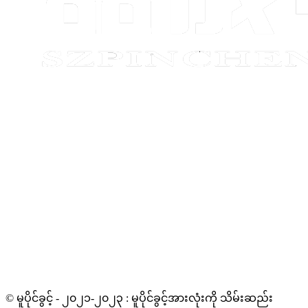
© မူပိုင်ခွင့် - ၂၀၂၁-၂၀၂၃ : မူပိုင်ခွင့်အားလုံးကို သိမ်းဆည်း