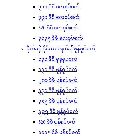
၃၁၀ ဒီစီ လေစုပ်စက်
၃၇၀ ဒီစီ လေစုပ်စက်
520 ဒီစီ လေစုပ်စက်
၃၀၃၅ ဒီစီ လေစုပ်စက်
မိုက်ခရို ဒိုင်ယာဖရက်ချ် ဖုန်စုပ်စက်
၀၃၀ ဒီစီ ဖုန်စုပ်စက်
၁၃၀ ဒီစီ ဖုန်စုပ်စက်
၂၈၀ ဒီစီ ဖုန်စုပ်စက်
၃၇၀ ဒီစီ ဖုန်စုပ်စက်
၃၈၅ ဒီစီ ဖုန်စုပ်စက်
၃၉၅ ဒီစီ ဖုန်စုပ်စက်
520 ဒီစီ ဖုန်စုပ်စက်
၃၀၃၅ ဒီစီ ဖုန်စုပ်စက်