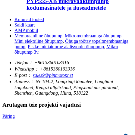
PYP555-XB mikrovaakumpump
kodumasinatele ja iluseadmetele
Kuumad tooted
Saidi kaart
AMP mobiil
Membraaniline õhupump
,
Mikromembraaniga õhupump
,
Mini elektriline õhupump
,
Õhuga töötav topeltmembraaniga
pump
,
Pisike miniatuurne alalisvoolu õhupump
,
Mikro
õhupump 3v
,
Telefon：
+8615360103316
WhatsApp：
+8615360103316
E-post：
sales9@pinmotor.net
Aadress：
Nr 104-2, Longxingi lõunatee, Longtiani
kogukond, Kengzi allpiirkond, Pingshani uus piirkond,
Shenzhen, Guangdong, Hiina, 518122
Arutagem teie projekti vajadusi
Päring