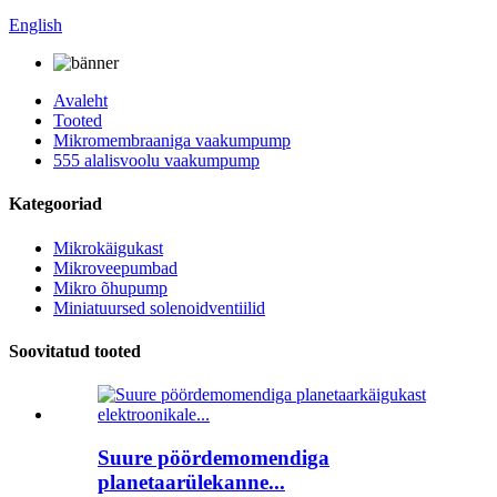
English
Avaleht
Tooted
Mikromembraaniga vaakumpump
555 alalisvoolu vaakumpump
Kategooriad
Mikrokäigukast
Mikroveepumbad
Mikro õhupump
Miniatuursed solenoidventiilid
Soovitatud tooted
Suure pöördemomendiga
planetaarülekanne...