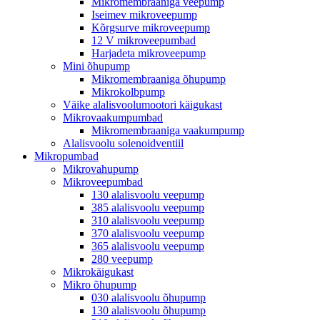
Mikromembraaniga veepump
Iseimev mikroveepump
Kõrgsurve mikroveepump
12 V mikroveepumbad
Harjadeta mikroveepump
Mini õhupump
Mikromembraaniga õhupump
Mikrokolbpump
Väike alalisvoolumootori käigukast
Mikrovaakumpumbad
Mikromembraaniga vaakumpump
Alalisvoolu solenoidventiil
Mikropumbad
Mikrovahupump
Mikroveepumbad
130 alalisvoolu veepump
385 alalisvoolu veepump
310 alalisvoolu veepump
370 alalisvoolu veepump
365 alalisvoolu veepump
280 veepump
Mikrokäigukast
Mikro õhupump
030 alalisvoolu õhupump
130 alalisvoolu õhupump