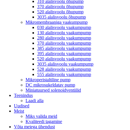
310 alalisvoolu õhupump
370 alalisvoolu õhupump
520 alalisvoolu õhupump
3035 alalisvoolu õhupump
Mikromembraaniga vaakumpump
030 alalisvoolu vaakumpump
130 alalisvoolu vaakumpump
280 alalisvoolu vaakumpump
370 alalisvoolu vaakumpump
385 alalisvoolu vaakumpump
395 alalisvoolu vaakumpump
520 alalisvoolu vaakumpump
3035 alalisvoolu vaakumpump
528 alalisvoolu vaakumpump
555 alalisvoolu vaakumpump
Mikroperistaltiline pump
DC mikrosukeldatav pump
Miniatuursed solenoidventiilid
Teenindus
Laadi alla
Uudised
Meist
Miks valida meid
Kvaliteedi tagamine
Võta meiega ühendust