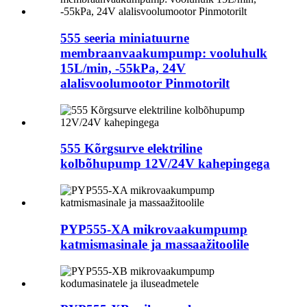
555 seeria miniatuurne
membraanvaakumpump: vooluhulk
15L/min, -55kPa, 24V
alalisvoolumootor Pinmotorilt
555 Kõrgsurve elektriline
kolbõhupump 12V/24V kahepingega
PYP555-XA mikrovaakumpump
katmismasinale ja massaažitoolile