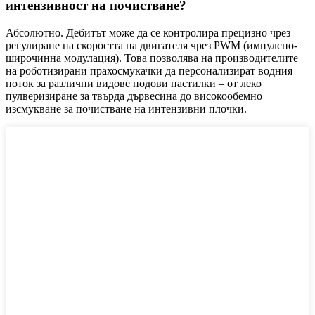
интензивност на почистване?
Абсолютно. Дебитът може да се контролира прецизно чрез
регулиране на скоростта на двигателя чрез PWM (импулсно-
широчинна модулация). Това позволява на производителите
на роботизирани прахосмукачки да персонализират водния
поток за различни видове подови настилки – от леко
пулверизиране за твърда дървесина до високообемно
изсмукване за почистване на интензивни плочки.