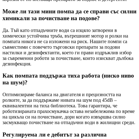
Може ли тази мини помпа да се справи със силни
химикали за почистване на подове?
Да. Тъй като отпадъчните води са изцяло затворени в
химически устойчива тръба, вътрешният мотор и ролки на
помпата никога не са изложени на риск. Нашите помпи са
съвместими с повечето търговски препарати за подови
настилки и дезинфектанти, което ги прави издръжлив избор
за съвременни роботи за почистване, които изискват дълбока
дезинфекция.
Как помпата поддържа тиха работа (ниско ниво
на шум)?
Оптимизираме баланса на двигателя и прецизността на
ролките, за да поддържаме нивата на шум под 45dB –
еквивалентни на тиха библиотека. Това гарантира, че
роботизираната прахосмукачка остава незабележима по време
на цикъла си на почистване, дори когато извършва силно
засмукващо почистване на отпадъчни води в жилищни среди.
Регулируема ли е дебитът за различна