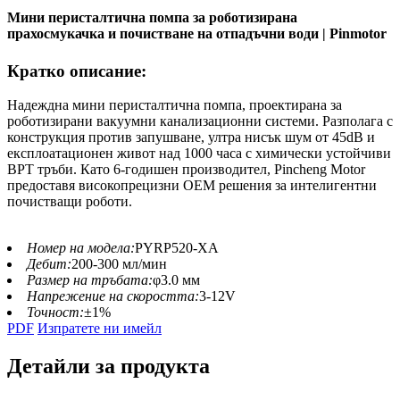
Мини перисталтична помпа за роботизирана
прахосмукачка и почистване на отпадъчни води | Pinmotor
Кратко описание:
Надеждна мини перисталтична помпа, проектирана за
роботизирани вакуумни канализационни системи. Разполага с
конструкция против запушване, ултра нисък шум от 45dB и
експлоатационен живот над 1000 часа с химически устойчиви
BPT тръби. Като 6-годишен производител, Pincheng Motor
предоставя високопрецизни OEM решения за интелигентни
почистващи роботи.
Номер на модела:
PYRP520-XA
Дебит:
200-300 мл/мин
Размер на тръбата:
φ3.0 мм
Напрежение на скоростта:
3-12V
Точност:
±1%
PDF
Изпратете ни имейл
Детайли за продукта