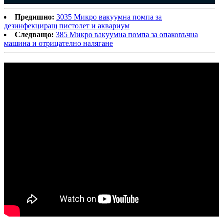
Предишно:
3035 Микро вакуумна помпа за
дезинфекциращ пистолет и аквариум
Следващо:
385 Микро вакуумна помпа за опаковъчна
машина и отрицателно налягане