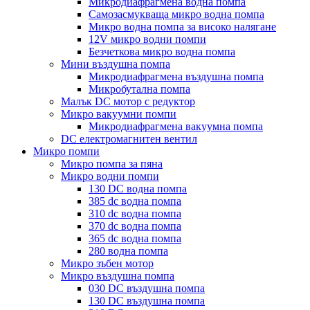
Микродиафрагмена водна помпа
Самозасмукваща микро водна помпа
Микро водна помпа за високо налягане
12V микро водни помпи
Безчеткова микро водна помпа
Мини въздушна помпа
Микродиафрагмена въздушна помпа
Микробутална помпа
Малък DC мотор с редуктор
Микро вакуумни помпи
Микродиафрагмена вакуумна помпа
DC електромагнитен вентил
Микро помпи
Микро помпа за пяна
Микро водни помпи
130 DC водна помпа
385 dc водна помпа
310 dc водна помпа
370 dc водна помпа
365 dc водна помпа
280 водна помпа
Микро зъбен мотор
Микро въздушна помпа
030 DC въздушна помпа
130 DC въздушна помпа