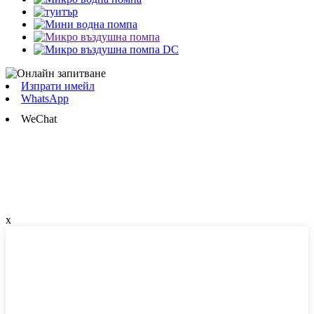
Изпрати имейл
WhatsApp
WeChat
x