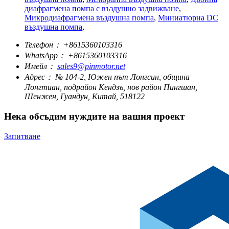
диафрагмена помпа с въздушно задвижване
,
Микродиафрагмена въздушна помпа
,
Миниатюрна DC
въздушна помпа
,
Телефон：
+8615360103316
WhatsApp：
+8615360103316
Имейл：
sales9@pinmotor.net
Адрес：
№ 104-2, Южен път Лонгсин, община
Лонгтиан, подрайон Кендзъ, нов район Пингшан,
Шенжен, Гуандун, Китай, 518122
Нека обсъдим нуждите на вашия проект
Запитване