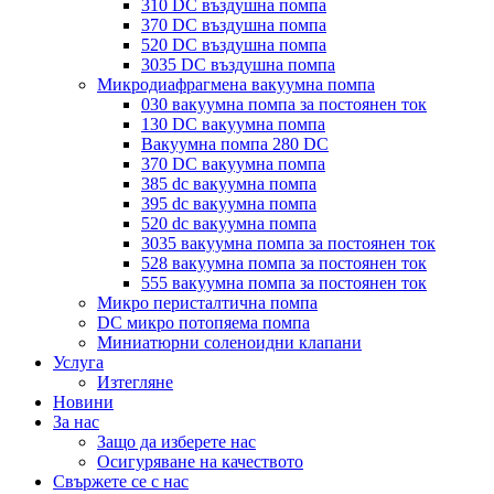
310 DC въздушна помпа
370 DC въздушна помпа
520 DC въздушна помпа
3035 DC въздушна помпа
Микродиафрагмена вакуумна помпа
030 вакуумна помпа за постоянен ток
130 DC вакуумна помпа
Вакуумна помпа 280 DC
370 DC вакуумна помпа
385 dc вакуумна помпа
395 dc вакуумна помпа
520 dc вакуумна помпа
3035 вакуумна помпа за постоянен ток
528 вакуумна помпа за постоянен ток
555 вакуумна помпа за постоянен ток
Микро перисталтична помпа
DC микро потопяема помпа
Миниатюрни соленоидни клапани
Услуга
Изтегляне
Новини
За нас
Защо да изберете нас
Осигуряване на качеството
Свържете се с нас