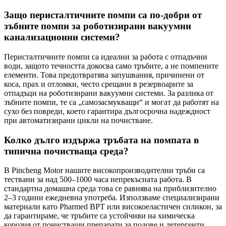
Защо перисталтичните помпи са по-добри от
зъбните помпи за роботизирани вакуумни
канализационни системи?
Перисталтичните помпи са идеални за работа с отпадъчни
води, защото течността докосва само тръбите, а не помпените
елементи. Това предотвратява запушвания, причинени от
коса, прах и отломки, често срещани в резервоарите за
отпадъци на роботизирани вакуумни системи. За разлика от
зъбните помпи, те са „самозасмукващи“ и могат да работят на
сухо без повреди, което гарантира дългосрочна надеждност
при автоматизирани цикли на почистване.
Колко дълго издържа тръбата на помпата в
типична почистваща среда?
В Pincheng Motor нашите високопроизводителни тръби са
тествани за над 500–1000 часа непрекъсната работа. В
стандартна домашна среда това се равнява на приблизително
2–3 години ежедневна употреба. Използваме специализирани
материали като Pharmed BPT или високоеластичен силикон, за
да гарантираме, че тръбите са устойчиви на химическа
корозия от почистващи препарати за подове и детергенти.