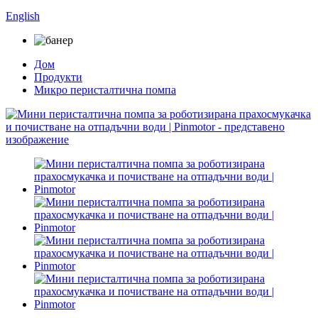
English
Дом
Продукти
Микро перисталтична помпа