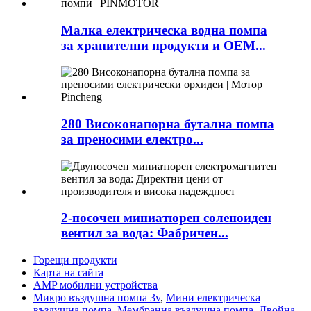
Малка електрическа водна помпа
за хранителни продукти и OEM...
280 Високонапорна бутална помпа
за преносими електро...
2-посочен миниатюрен соленоиден
вентил за вода: Фабричен...
Горещи продукти
Карта на сайта
AMP мобилни устройства
Микро въздушна помпа 3v
,
Мини електрическа
въздушна помпа
,
Мембранна въздушна помпа
,
Двойна