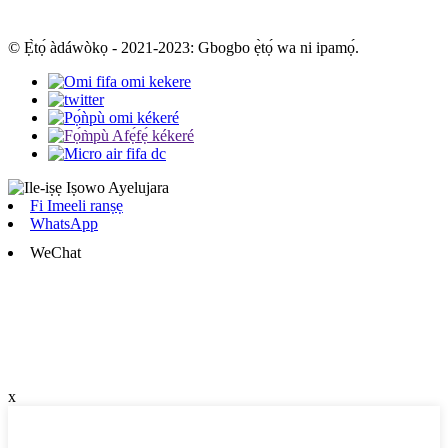
© Ẹ̀tọ́ àdáwòkọ - 2021-2023: Gbogbo ẹ̀tọ́ wa ni ipamọ́.
Fi Imeeli ranṣẹ
WhatsApp
WeChat
x