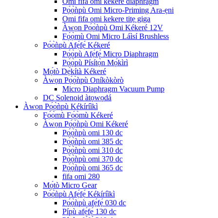
Omi fifa omi kekere diaphragm
Pọ́ọ̀ǹpù Omi Micro-Priming Ara-ẹni
Omi fifa omi kekere titẹ giga
Àwọn Pọ́ọ̀ǹpù Omi Kékeré 12V
Fọ́ọ̀mù Omi Micro Láìsí Brushless
Pọ́ọ̀ǹpù Afẹ́fẹ́ Kékeré
Pọ́ọ̀pù Afẹ́fẹ́ Micro Diaphragm
Pọ́ọ̀pù Písítọ̀n Mọ́kìrì
Mọ́tò Dẹ́kítà Kékeré
Àwọn Pọ́ọ̀ǹpù Oníkòkòrò
Micro Diaphragm Vacuum Pump
DC Solenoid àtọwọdá
Àwọn Pọ́ọ̀ǹpù Kékíríìkì
Fọ́ọ̀mù Fọ́ọ̀mù Kékeré
Àwọn Pọ́ọ̀ǹpù Omi Kékeré
Pọ́ọ̀ǹpù omi 130 dc
Pọ́ọ̀ǹpù omi 385 dc
Pọ́ọ̀ǹpù omi 310 dc
Pọ́ọ̀ǹpù omi 370 dc
Pọ́ọ̀ǹpù omi 365 dc
fifa omi 280
Mọ́tò Micro Gear
Pọ́ọ̀ǹpù Afẹ́fẹ́ Kékíríìkì
Pọ́ọ̀ǹpù afẹ́fẹ́ 030 dc
Pípù afẹ́fẹ́ 130 dc