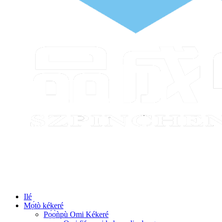
Ilé
Mọ́tò kékeré
Pọ́ọ̀ǹpù Omi Kékeré