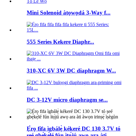
Mini Solenoid àtọwọdá 3-Way f...
555 Series Kekere Diaphr...
310-XC 6V 3W DC diaphragm W...
DC 3-12V micro diaphragm se...
Ẹ̀rọ fifa ìgbálẹ̀ kékeré DC 130 3.7V tó
ṣeé gbẹ́kẹ̀lé fún ìtọ́jú awọ ara àti