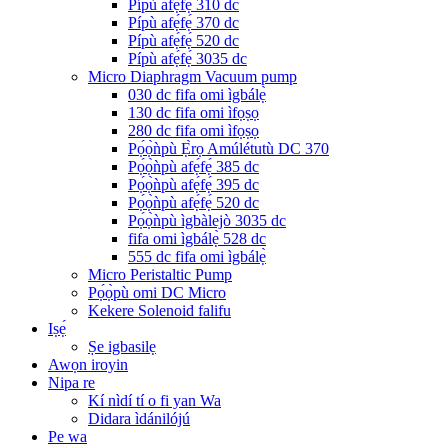
Pípù afẹ́fẹ́ 310 dc
Pípù afẹ́fẹ́ 370 dc
Pípù afẹ́fẹ́ 520 dc
Pípù afẹ́fẹ́ 3035 dc
Micro Diaphragm Vacuum pump
030 dc fifa omi ìgbálẹ̀
130 dc fifa omi ìfọṣọ
280 dc fifa omi ìfọṣọ
Pọ́ọ̀ǹpù Ẹ̀rọ Amúlétutù DC 370
Pọ́ọ̀ǹpù afẹ́fẹ́ 385 dc
Pọ́ọ̀ǹpù afẹ́fẹ́ 395 dc
Pọ́ọ̀ǹpù afẹ́fẹ́ 520 dc
Pọ́ọ̀ǹpù ìgbàlejò 3035 dc
fifa omi ìgbálẹ̀ 528 dc
555 dc fifa omi ìgbálẹ̀
Micro Peristaltic Pump
Pọ́ọ̀pù omi DC Micro
Kekere Solenoid falifu
Iṣẹ́
Ṣe igbasilẹ
Awọn iroyin
Nipa re
Kí nìdí tí o fi yan Wa
Didara ìdánilójú
Pe wa