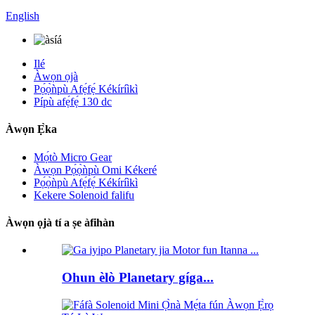
English
Ilé
Àwọn ọjà
Pọ́ọ̀ǹpù Afẹ́fẹ́ Kékíríìkì
Pípù afẹ́fẹ́ 130 dc
Àwọn Ẹ̀ka
Mọ́tò Micro Gear
Àwọn Pọ́ọ̀ǹpù Omi Kékeré
Pọ́ọ̀ǹpù Afẹ́fẹ́ Kékíríìkì
Kekere Solenoid falifu
Àwọn ọjà tí a ṣe àfihàn
Ohun èlò Planetary gíga...