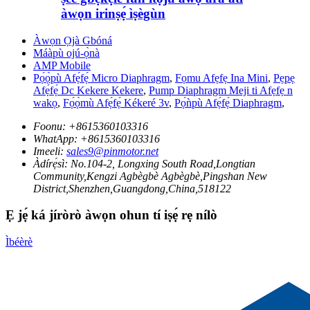
àwọn irinṣẹ́ ìṣègùn
Àwọn Ọjà Gbóná
Máàpù ojú-ọ̀nà
AMP Mobile
Pọ́ọ̀pù Afẹ́fẹ́ Micro Diaphragm
,
Fọmu Afẹfẹ Ina Mini
,
Pẹpẹ
Afẹ́fẹ́ Dc Kekere Kekere
,
Pump Diaphragm Meji ti Afẹfẹ n
wakọ
,
Fọ́ọ̀mù Afẹ́fẹ́ Kékeré 3v
,
Pọ́ǹpù Afẹ́fẹ́ Diaphragm
,
Foonu:
+8615360103316
WhatApp:
+8615360103316
Imeeli:
sales9@pinmotor.net
Àdírẹ́sì:
No.104-2, Longxing South Road,Longtian
Community,Kengzi Agbègbè Agbègbè,Pingshan New
District,Shenzhen,Guangdong,China,518122
Ẹ jẹ́ ká jíròrò àwọn ohun tí iṣẹ́ rẹ nílò
Ìbéèrè