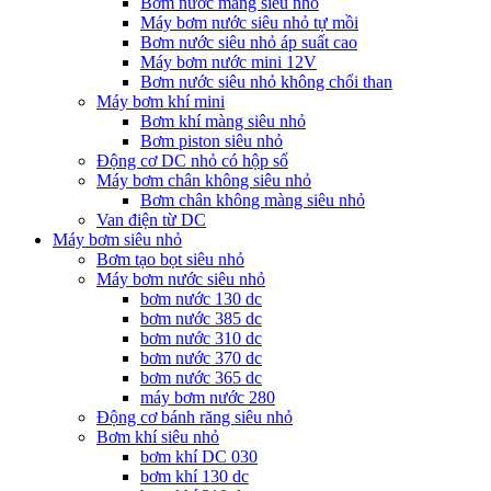
Bơm nước màng siêu nhỏ
Máy bơm nước siêu nhỏ tự mồi
Bơm nước siêu nhỏ áp suất cao
Máy bơm nước mini 12V
Bơm nước siêu nhỏ không chổi than
Máy bơm khí mini
Bơm khí màng siêu nhỏ
Bơm piston siêu nhỏ
Động cơ DC nhỏ có hộp số
Máy bơm chân không siêu nhỏ
Bơm chân không màng siêu nhỏ
Van điện từ DC
Máy bơm siêu nhỏ
Bơm tạo bọt siêu nhỏ
Máy bơm nước siêu nhỏ
bơm nước 130 dc
bơm nước 385 dc
bơm nước 310 dc
bơm nước 370 dc
bơm nước 365 dc
máy bơm nước 280
Động cơ bánh răng siêu nhỏ
Bơm khí siêu nhỏ
bơm khí DC 030
bơm khí 130 dc