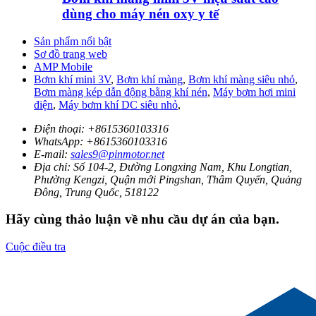
dùng cho máy nén oxy y tế
Sản phẩm nổi bật
Sơ đồ trang web
AMP Mobile
Bơm khí mini 3V
,
Bơm khí màng
,
Bơm khí màng siêu nhỏ
,
Bơm màng kép dẫn động bằng khí nén
,
Máy bơm hơi mini
điện
,
Máy bơm khí DC siêu nhỏ
,
Điện thoại:
+8615360103316
WhatsApp:
+8615360103316
E-mail:
sales9@pinmotor.net
Địa chỉ:
Số 104-2, Đường Longxing Nam, Khu Longtian,
Phường Kengzi, Quận mới Pingshan, Thâm Quyến, Quảng
Đông, Trung Quốc, 518122
Hãy cùng thảo luận về nhu cầu dự án của bạn.
Cuộc điều tra