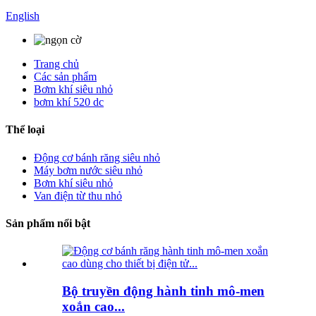
English
Trang chủ
Các sản phẩm
Bơm khí siêu nhỏ
bơm khí 520 dc
Thể loại
Động cơ bánh răng siêu nhỏ
Máy bơm nước siêu nhỏ
Bơm khí siêu nhỏ
Van điện từ thu nhỏ
Sản phẩm nổi bật
Bộ truyền động hành tinh mô-men
xoắn cao...