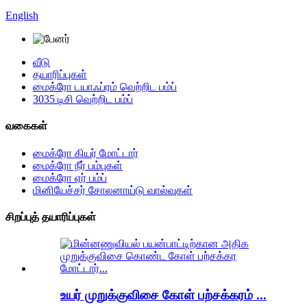
English
வீடு
தயாரிப்புகள்
மைக்ரோ டயாஃப்ரம் வெற்றிட பம்ப்
3035 டிசி வெற்றிட பம்ப்
வகைகள்
மைக்ரோ கியர் மோட்டார்
மைக்ரோ நீர் பம்புகள்
மைக்ரோ ஏர் பம்ப்
மினியேச்சர் சோலனாய்டு வால்வுகள்
சிறப்புத் தயாரிப்புகள்
உயர் முறுக்குவிசை கோள் பற்சக்கரம் ...