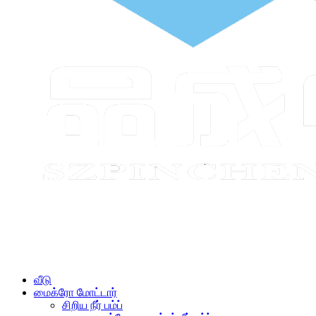
வீடு
மைக்ரோ மோட்டார்
சிறிய நீர் பம்ப்