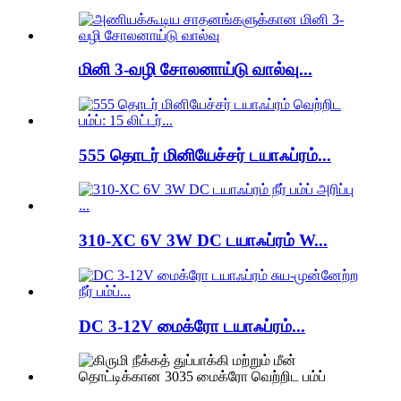
மினி 3-வழி சோலனாய்டு வால்வு...
555 தொடர் மினியேச்சர் டயாஃப்ரம்...
310-XC 6V 3W DC டயாஃப்ரம் W...
DC 3-12V மைக்ரோ டயாஃப்ரம்...