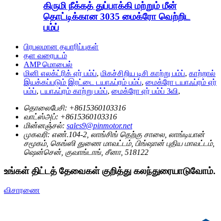
கிருமி நீக்கத் துப்பாக்கி மற்றும் மீன்
தொட்டிக்கான 3035 மைக்ரோ வெற்றிட
பம்ப்
பிரபலமான தயாரிப்புகள்
தள வரைபடம்
AMP மொபைல்
மினி எலக்ட்ரிக் ஏர் பம்ப்
,
மிகச்சிறிய டிசி காற்று பம்ப்
,
காற்றால்
இயக்கப்படும் இரட்டை டயாஃப்ரம் பம்ப்
,
மைக்ரோ டயாஃப்ரம் ஏர்
பம்ப்
,
டயாஃப்ரம் காற்று பம்ப்
,
மைக்ரோ ஏர் பம்ப் 3வி
,
தொலைபேசி:
+8615360103316
வாட்ஸ்அப்:
+8615360103316
மின்னஞ்சல்:
sales9@pinmotor.net
முகவரி:
எண்.104-2, லாங்சிங் தெற்கு சாலை, லாங்டியான்
சமூகம், கெங்ஸி துணை மாவட்டம், பிங்ஷான் புதிய மாவட்டம்,
ஷென்சென், குவாங்டாங், சீனா, 518122
உங்கள் திட்டத் தேவைகள் குறித்து கலந்துரையாடுவோம்.
விசாரணை