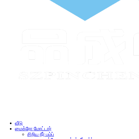
வீடு
மைக்ரோ மோட்டார்
சிறிய நீர் பம்ப்