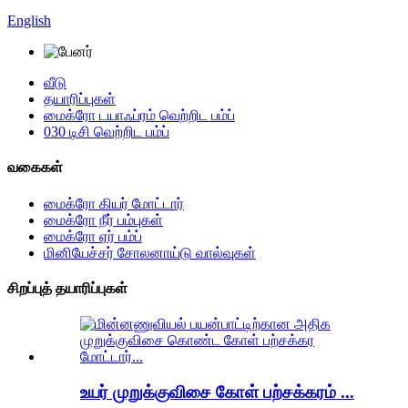
English
வீடு
தயாரிப்புகள்
மைக்ரோ டயாஃப்ரம் வெற்றிட பம்ப்
030 டிசி வெற்றிட பம்ப்
வகைகள்
மைக்ரோ கியர் மோட்டார்
மைக்ரோ நீர் பம்புகள்
மைக்ரோ ஏர் பம்ப்
மினியேச்சர் சோலனாய்டு வால்வுகள்
சிறப்புத் தயாரிப்புகள்
உயர் முறுக்குவிசை கோள் பற்சக்கரம் ...