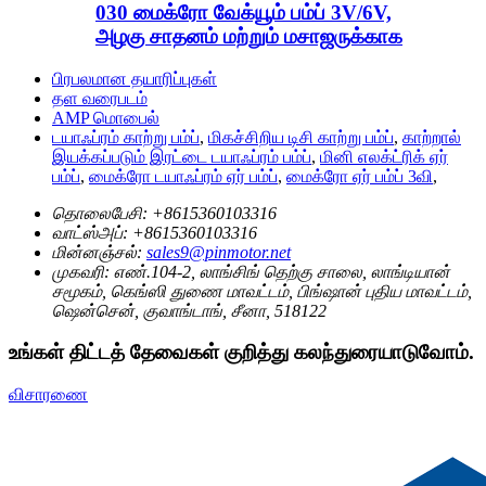
030 மைக்ரோ வேக்யூம் பம்ப் 3V/6V,
அழகு சாதனம் மற்றும் மசாஜருக்காக
பிரபலமான தயாரிப்புகள்
தள வரைபடம்
AMP மொபைல்
டயாஃப்ரம் காற்று பம்ப்
,
மிகச்சிறிய டிசி காற்று பம்ப்
,
காற்றால்
இயக்கப்படும் இரட்டை டயாஃப்ரம் பம்ப்
,
மினி எலக்ட்ரிக் ஏர்
பம்ப்
,
மைக்ரோ டயாஃப்ரம் ஏர் பம்ப்
,
மைக்ரோ ஏர் பம்ப் 3வி
,
தொலைபேசி:
+8615360103316
வாட்ஸ்அப்:
+8615360103316
மின்னஞ்சல்:
sales9@pinmotor.net
முகவரி:
எண்.104-2, லாங்சிங் தெற்கு சாலை, லாங்டியான்
சமூகம், கெங்ஸி துணை மாவட்டம், பிங்ஷான் புதிய மாவட்டம்,
ஷென்சென், குவாங்டாங், சீனா, 518122
உங்கள் திட்டத் தேவைகள் குறித்து கலந்துரையாடுவோம்.
விசாரணை