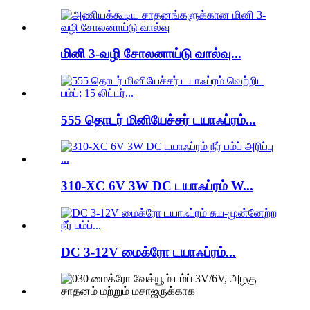
மினி 3-வழி சோலனாய்டு வால்வு...
555 தொடர் மினியேச்சர் டயாஃப்ரம்...
310-XC 6V 3W DC டயாஃப்ரம் W...
DC 3-12V மைக்ரோ டயாஃப்ரம்...