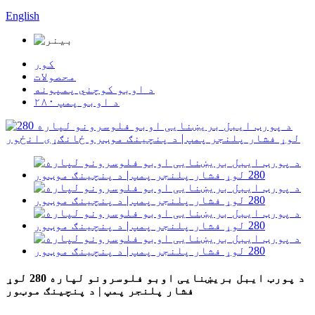
English
کور
محصولات
د اوبو کوچني پمپونه
۲۸۰ د اوبو پمپ
د پورټ ایبل بریښنایی اوبو فلوسرونو لپاره 280 لوړ
فشار پلنجر پمپ | د پنچینګ موټور