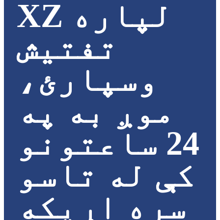
XZ لپاره
تفتیش
وسپارئ،
موږ به په
24 ساعتونو
کې له تاسو
سره اړیکه