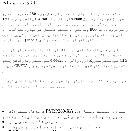
لنډ معلومات:
د کمپیکټ بریښنا لپاره انجینر شوی، زموږ د 280 موټرو مایکرو
پلنجر پمپ د 1500kPa لوړ فشار او 280ml/min جریان کچه په سپک وزن
ډیزاین کې وړاندې کوي، چې د پورټ ایبل اوبو فلوزرونو، طبي
وسایلو او صنعتي تجهیزاتو لپاره مثالی دی. د IPX7 واټر پروف درجه
بندي په لوند چاپیریال کې دوام تضمینوي، پداسې حال کې چې د ټیټ
شور عملیات (≤65dB) د کارونکي آرامۍ ته وده ورکوي.
دا پمپ د بې تاره شفاهي اوبو لګولو، الټراسونک سکیلرونو، او
دقیق خوراک سیسټمونو کې غوره دی، د دقیق مایع مدیریت لپاره د
12.5 ملي میتر سټروک اوږدوالی او 0.00625 ملي میتر ریزولوشن چمتو
کوي. د CE/FDA تصدیق لخوا ملاتړ شوی، دا اعتبار د نوښت سره یوځای
کوي.
د پنموټر د ۲۸۰ موټرو مایکرو پلنجر پمپ سره فعالیت اعظمي کړئ —
چیرې چې بریښنا دقیقیت پوره کوي.
د ماډل شمیره:
د PYRP280-XA لپاره تفتیش وسپارئ،
موږ به په 24 ساعتونو کې له تاسو سره اړیکه ونیسو.
د پمپ شافټ:
افقي پمپ
د امپیلر جوړښت:
د تړل شوي امپیلر جوړښت