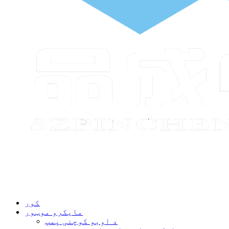
کور
مایکرو موټور
د اوبو کوچنی پمپ