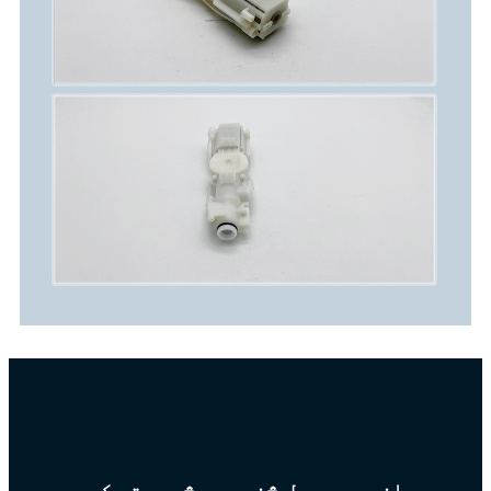
موږ یوازې د محصول څخه ډیر څه چمتو کوو، موږ