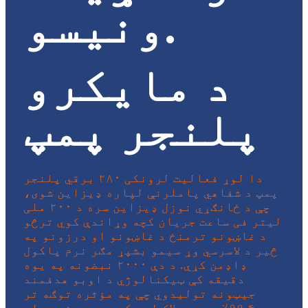
ونیسو.
د مایکرو
پلنجر پمپ
دا لوړ فعالیت لرونکی ۲۸۰ برقي پلنجر
پمپ د شفاهي پاملرنې لپاره ډیزاین شوی،
چې د ځانګړي نوزل ​​ډیزاین سره د ۲۰۰ ملی
لیتر فی ساعت جریان کچه وړاندې کوي ترڅو
د غاښونو ترمنځ د غاښونو او درزونو په
څیر د لاسرسي وړ سیمو بشپړ مګر نرم پاکول
ډاډمن کړي. د دې ۲۰۰۰ نبضونه په یوه
دقیقه کې ټیکنالوژي د اوبو هدفمند
جیټونه تولیدوي چې په مؤثره توګه تر
۹۹.۴٪ پورې پلاک لرې کوي، د موثریت له