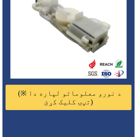
(※ د نورو معلوماتو لپاره دا
تڼۍ کلیک کړئ)