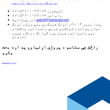
,
دوه ګونی ډایفرام پمپ
تلیفون:
+۸۶۱۵۳۶۰۱۰۳۳۱۶
واټ اپ:
+۸۶۱۵۳۶۰۱۰۳۳۱۶
sales9@pinmotor.net
برېښنالیک:
پته:
نمبر ۱۰۴-۲، لونګ شینګ سویلي سړک، لونګ
تیان ټولنه، کینګزي فرعي ولسوالۍ، پنګشان
نوې ولسوالۍ، شینزین، ګوانګ دونګ، چین،
۵۱۸۱۲۲
راځئ چې ستاسو د پروژې اړتیاوو په اړه بحث
وکړو
پوښتنه