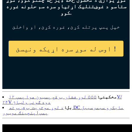
ستاسو د غوښتنلیک اړتیاو سره سم حلونه غوره
کوو.
خپل پمپ پرتله کړئ، غوره کړئ، او واخلئ
اوس له موږ سره اړیکه ونیسئ!
مخکینی:
۵۵۵ لوړ فشار برقي پسټون هوا پمپ ۱۲V/
۲۴V دوه ګونی ولټاژ
بل:
د لوړ موثریت برش پرته DC مایکرو سبمرسیبل
پمپ | پنچینګ موټور