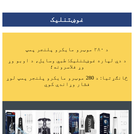
غوښتنلیک
د ۲۸۰ موټرو مایکرو پلنجر پمپ
د دې لپاره غوښتنلیک: طبي وسایل، د اوبو وړ
وړ فلاسرونه؛
ځانګړتیا: د 280 موټرو مایکرو پلنجر پمپ لوړ
فشار وړاندې کوي