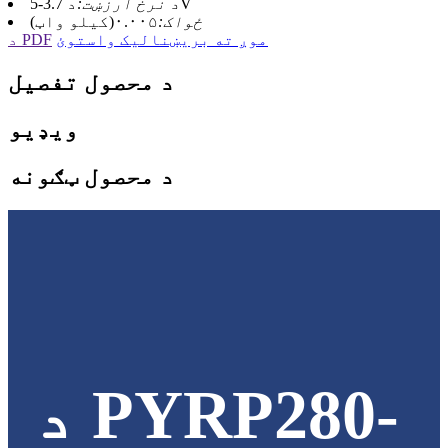
د 3.7-5V
د نرخ ارزښت:
ځواک:
۰.۰۰۵(کیلو واټ)
موږ ته بریښنالیک واستوئ
د PDF
د محصول تفصیل
ویډیو
د محصول ټګونه
د PYRP280-