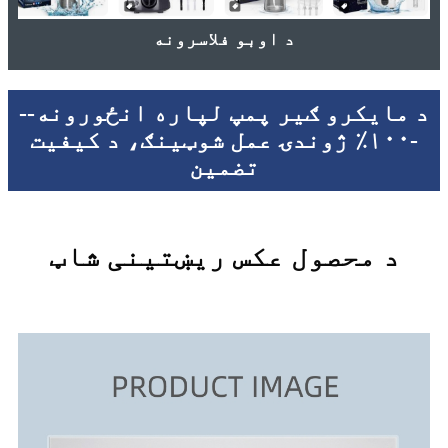
د اوبو فلاسرونه
د مایکرو ګیر پمپ لپاره انځورونه--
-۱۰۰٪ ژوندۍ عمل شوټینګ، د کیفیت
تضمین
د محصول عکس ریښتینی شاټ