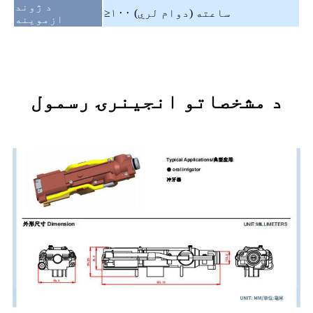
د ژوند
≥۱۰۰ ساعته (دوام لري)
ازموینه
د مشخصاتو انجینرۍ رسمول