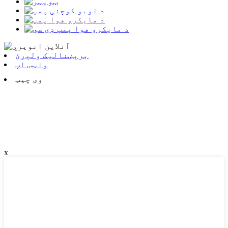
برېښنالیک ولېږئ
واټس اپ
وی چیټ
x