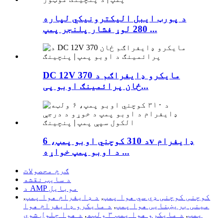
د پورټ ایبل الیکترونیکي لپاره
280 لوړ فشار پلنجر پمپ ...
DC 12V 370 مایکرو ډایفراګم د
ځان پرائمینګ اوبو پی...
د 310 کوچني اوبو پمپ، 6v ډایفرام
د اوبو پمپ خواړه ...
ګرم محصولات
د سایټ نقشه
د AMP موبایل
کوچنی کوچنی ډي سي هوا پمپ
,
د ډایفرام هوا پمپ
,
مینی بریښنایی هوا پمپ
,
د مایکرو ډایفرام هوا
پمپ
,
د مایکرو هوا پمپ ۳ ولټه
,
د هوا چلول شوی