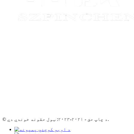
© د چاپ حق - ۲۰۲۱-۲۰۲۳: ټول حقونه خوندي دي.