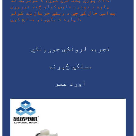
پلوه د دودیز فلوس کولو څخه تیریږي
پداسې حال کې چې د وینې جریان ښه کولو
لپاره د غاښونو مساج کوي.
تجربه لرونکي جوړونکي
مسلکي څېړنه
اوږد عمر