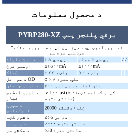
د محصول معلومات
PYRP280-XZ برقي پلنجر پمپ
*نور پیرامیټرې: د ډیزاین لپاره د پیرودونکو
غوښتنې سره سم
/
/
ډي سي ۵ وولټ
ډي سي ۳.۷
د نرخ ولټاژ
≤۱۰۰۰mA
≤۱۵۰۰mA
اوسنی نرخ
۵.۰ واټه
۵.۵۵ واټه
ځواک
φ ۶.۸ ملي متره
د هوا نل OD
۲۰۰ ملي لیتر پر پی ایم
د اوبو جریان
＞۱۰۰ psi (۷.۰ کیلو ګرامه فټه/
د اوبو اعظمي
فشار
سانتي متره)
د سپرې
20000 ځله / دقیقه
فریکونسي
≤۶۵ ډی بی
د شور کچه
≥۳۰۰ سانتي متره
د پمپ سر
≥30 سانتي متره
د سکشن سر