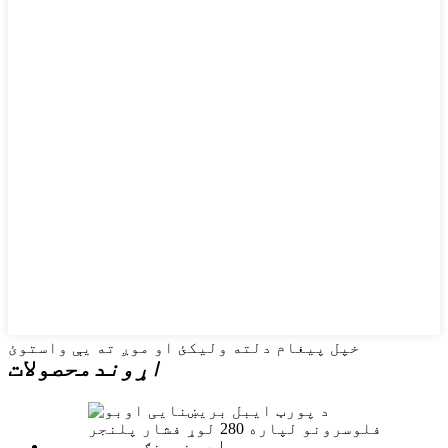
خپل پیغام دلته ولیکئ او موږ ته یې واستوئ
اړوند
محصولات