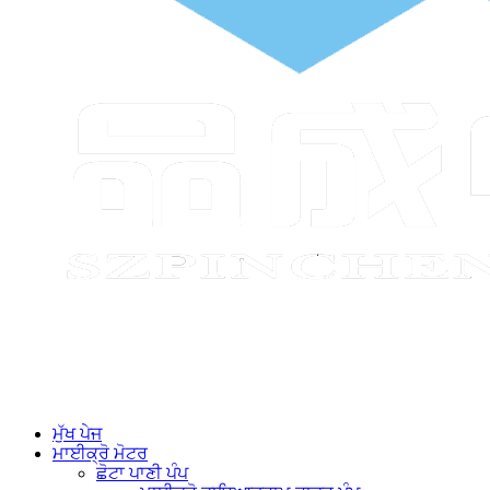
ਮੁੱਖ ਪੇਜ
ਮਾਈਕ੍ਰੋ ਮੋਟਰ
ਛੋਟਾ ਪਾਣੀ ਪੰਪ