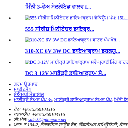
ਮਿੰਨੀ 3-ਵੇਅ ਸੋਲਨੋਇਡ ਵਾਲਵ f...
555 ਸੀਰੀਜ਼ ਮਿਨੀਏਚਰ ਡਾਇਫ੍ਰ...
310-XC 6V 3W DC ਡਾਇਆਫ੍ਰਾਮ ਡਬਲਯੂ...
DC 3-12V ਮਾਈਕ੍ਰੋ ਡਾਇਆਫ੍ਰਾਮ ਸੇ...
ਗਰਮ ਉਤਪਾਦ
ਸਾਈਟਮੈਪ
ਏਐਮਪੀ ਮੋਬਾਈਲ
ਮਾਈਕ੍ਰੋ ਏਅਰ ਪੰਪ 3v
,
ਮਾਈਕ੍ਰੋ ਡਾਇਆਫ੍ਰਾਮ ਏਅਰ ਪੰਪ
,
ਮਿੰਨੀ 
ਫ਼ੋਨ:
+8615360103316
ਵਟਸਐਪ:
+8615360103316
ਈ-ਮੇਲ:
sales9@pinmotor.net
ਪਤਾ:
ਨੰ.104-2, ਲੋਂਗਕਸਿੰਗ ਸਾਊਥ ਰੋਡ, ਲੋਂਗਟੀਅਨ ਕਮਿਊਨਿਟੀ, ਕੇਂਗਜ