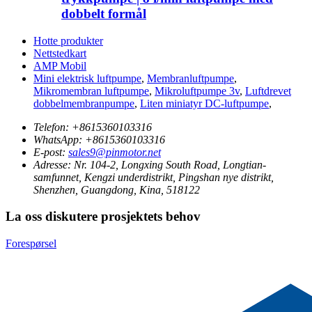
dobbelt formål
Hotte produkter
Nettstedkart
AMP Mobil
Mini elektrisk luftpumpe
,
Membranluftpumpe
,
Mikromembran luftpumpe
,
Mikroluftpumpe 3v
,
Luftdrevet
dobbelmembranpumpe
,
Liten miniatyr DC-luftpumpe
,
Telefon:
+8615360103316
WhatsApp:
+8615360103316
E-post:
sales9@pinmotor.net
Adresse:
Nr. 104-2, Longxing South Road, Longtian-
samfunnet, Kengzi underdistrikt, Pingshan nye distrikt,
Shenzhen, Guangdong, Kina, 518122
La oss diskutere prosjektets behov
Forespørsel