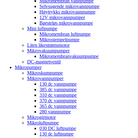
Mikromembran vannpumpe
Selvsugende mikrovannpumpe
Høytrykks mikrovannpumpe
12V mikrovannpumper
Børsteløs mikrovannpumpe
Mini luftpumpe
Mikromembran luftpumpe
Mikrostempelpumpe
Liten likestrømsmotor
Mikrovakuumpumper
Mikromembranvakuumpumpe
DC-magnetventil
Mikropumper
Mikroskumpumpe
Mikrovannpumper
130 dc vannpumpe
385 dc vannpumpe
310 dc vannpumpe
370 dc vannpumpe
365 dc vannpumpe
280 vannpumpe
Mikrogirmotor
Mikroluftpumpe
030 DC luftpumpe
130 dc luftpumpe