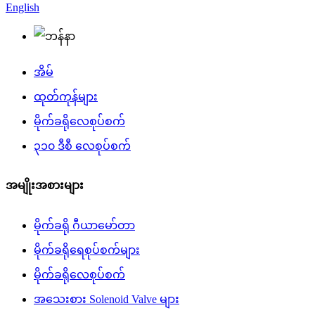
English
အိမ်
ထုတ်ကုန်များ
မိုက်ခရိုလေစုပ်စက်
၃၁၀ ဒီစီ လေစုပ်စက်
အမျိုးအစားများ
မိုက်ခရို ဂီယာမော်တာ
မိုက်ခရိုရေစုပ်စက်များ
မိုက်ခရိုလေစုပ်စက်
အသေးစား Solenoid Valve များ