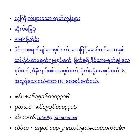
လူကြိုက်များသော ထုတ်ကုန်များ
ဆိုက်မြေပုံ
AMP မိုဘိုင်း
ဒိုင်ယာဖရက်ချ် လေစုပ်စက်
,
လေဖြင့်မောင်းနှင်သော နှစ်
ထပ်ဒိုင်ယာဖရက်ဂျမ်စုပ်စက်
,
မိုက်ခရို ဒိုင်ယာဖရက်ချ် လေ
စုပ်စက်
,
မီနီလျှပ်စစ်လေစုပ်စက်
,
မိုက်ခရိုလေစုပ်စက် 3v
,
အလွန်သေးငယ်သော DC လေစုပ်စက်ငယ်
,
ဖုန်း:
+၈၆၁၅၃၆၀၁၀၃၃၁၆
ဝှတ်အပ်
+၈၆၁၅၃၆၀၁၀၃၃၁၆
အီးမေးလ်:
sales9@pinmotor.net
လိပ်စာ：
အမှတ် ၁၀၄-၂၊ လောင်းရှင်းတောင်ဘက်လမ်း၊