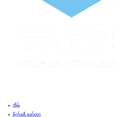
အိမ်
မိုက်ခရို မော်တာ