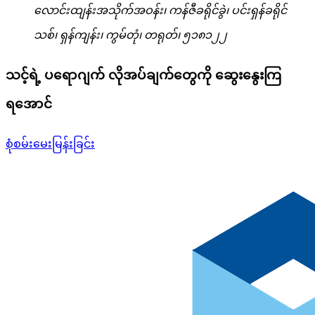
လောင်းထျန်းအသိုက်အဝန်း၊ ကန်ဇီခရိုင်ခွဲ၊ ပင်းရှန်ခရိုင်
သစ်၊ ရှန်ကျန်း၊ ကွမ်တုံ၊ တရုတ်၊ ၅၁၈၁၂၂
သင့်ရဲ့ ပရောဂျက် လိုအပ်ချက်တွေကို ဆွေးနွေးကြ
ရအောင်
စုံစမ်းမေးမြန်းခြင်း