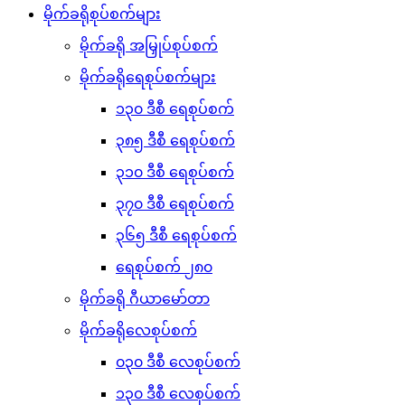
မိုက်ခရိုစုပ်စက်များ
မိုက်ခရို အမြှုပ်စုပ်စက်
မိုက်ခရိုရေစုပ်စက်များ
၁၃၀ ဒီစီ ရေစုပ်စက်
၃၈၅ ဒီစီ ရေစုပ်စက်
၃၁၀ ဒီစီ ရေစုပ်စက်
၃၇၀ ဒီစီ ရေစုပ်စက်
၃၆၅ ဒီစီ ရေစုပ်စက်
ရေစုပ်စက် ၂၈၀
မိုက်ခရို ဂီယာမော်တာ
မိုက်ခရိုလေစုပ်စက်
၀၃၀ ဒီစီ လေစုပ်စက်
၁၃၀ ဒီစီ လေစုပ်စက်