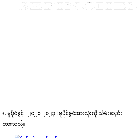
© မူပိုင်ခွင့် - ၂၀၂၁-၂၀၂၃ : မူပိုင်ခွင့်အားလုံးကို သိမ်းဆည်း
ထားသည်။