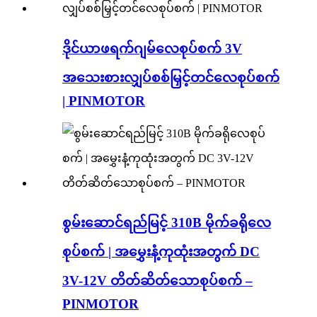
ဒိုင်ယာဖရက်ဂျမ်လေစုပ်စက် 3V
အသေးစားလျှပ်စစ်မြှင့်တင်လေစုပ်စက်
| PINMOTOR
စွမ်းဆောင်ရည်မြင့် 310B မိုက်ခရိုလေ
စုပ်စက် | အမွှေးနံ့ကုထုံးအတွက် DC
3V-12V တိတ်ဆိတ်သောစုပ်စက် –
PINMOTOR