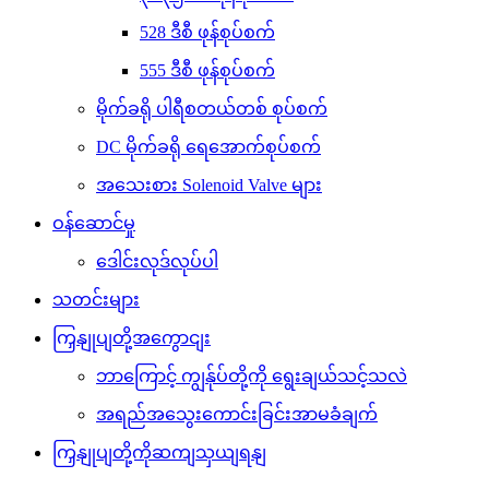
528 ဒီစီ ဖုန်စုပ်စက်
555 ဒီစီ ဖုန်စုပ်စက်
မိုက်ခရို ပါရီစတယ်တစ် စုပ်စက်
DC မိုက်ခရို ရေအောက်စုပ်စက်
အသေးစား Solenoid Valve များ
ဝန်ဆောင်မှု
ဒေါင်းလုဒ်လုပ်ပါ
သတင်းများ
ကြှနျုပျတို့အကွောငျး
ဘာကြောင့် ကျွန်ုပ်တို့ကို ရွေးချယ်သင့်သလဲ
အရည်အသွေးကောင်းခြင်းအာမခံချက်
ကြှနျုပျတို့ကိုဆကျသှယျရနျ