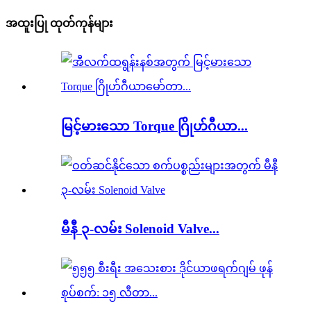
အထူးပြု ထုတ်ကုန်များ
မြင့်မားသော Torque ဂြိုဟ်ဂီယာ...
မီနီ ၃-လမ်း Solenoid Valve...