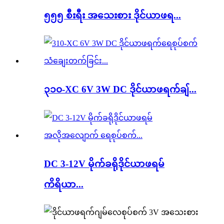
၅၅၅ စီးရီး အသေးစား ဒိုင်ယာဖရ...
၃၁၀-XC 6V 3W DC ဒိုင်ယာဖရက်ချ်...
DC 3-12V မိုက်ခရိုဒိုင်ယာဖရမ်
ကိရိယာ...