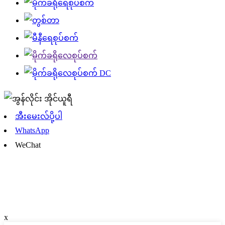
အီးမေးလ်ပို့ပါ
WhatsApp
WeChat
x