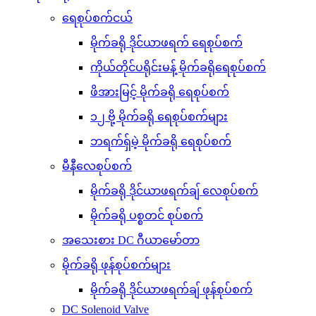
ရေစုပ်စက်ငယ်
မိုက်ခရို ဒိုင်ယာဖရက် ရေစုပ်စက်
ကိုယ်တိုင်ပရိုင်းမန့် မိုက်ခရိုရေစုပ်စက်
ဖိအားမြင့် မိုက်ခရို ရေစုပ်စက်
၁၂ ဗို့ မိုက်ခရို ရေစုပ်စက်များ
ဘရက်ရှ်မဲ့ မိုက်ခရို ရေစုပ်စက်
မီနီလေစုပ်စက်
မိုက်ခရို ဒိုင်ယာဖရက်ချ် လေစုပ်စက်
မိုက်ခရို ပစ္စတင် စုပ်စက်
အသေးစား DC ဂီယာမော်တာ
မိုက်ခရို ဖုန်စုပ်စက်များ
မိုက်ခရို ဒိုင်ယာဖရက်ချ် ဖုန်စုပ်စက်
DC Solenoid Valve