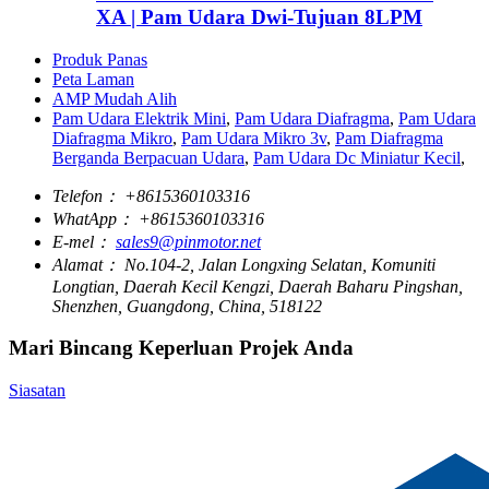
XA | Pam Udara Dwi-Tujuan 8LPM
Produk Panas
Peta Laman
AMP Mudah Alih
Pam Udara Elektrik Mini
,
Pam Udara Diafragma
,
Pam Udara
Diafragma Mikro
,
Pam Udara Mikro 3v
,
Pam Diafragma
Berganda Berpacuan Udara
,
Pam Udara Dc Miniatur Kecil
,
Telefon：
+8615360103316
WhatApp：
+8615360103316
E-mel：
sales9@pinmotor.net
Alamat：
No.104-2, Jalan Longxing Selatan, Komuniti
Longtian, Daerah Kecil Kengzi, Daerah Baharu Pingshan,
Shenzhen, Guangdong, China, 518122
Mari Bincang Keperluan Projek Anda
Siasatan