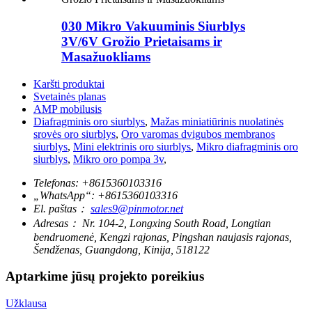
030 Mikro Vakuuminis Siurblys
3V/6V Grožio Prietaisams ir
Masažuokliams
Karšti produktai
Svetainės planas
AMP mobilusis
Diafragminis oro siurblys
,
Mažas miniatiūrinis nuolatinės
srovės oro siurblys
,
Oro varomas dvigubos membranos
siurblys
,
Mini elektrinis oro siurblys
,
Mikro diafragminis oro
siurblys
,
Mikro oro pompa 3v
,
Telefonas:
+8615360103316
„WhatsApp“:
+8615360103316
El. paštas：
sales9@pinmotor.net
Adresas：
Nr. 104-2, Longxing South Road, Longtian
bendruomenė, Kengzi rajonas, Pingshan naujasis rajonas,
Šendženas, Guangdong, Kinija, 518122
Aptarkime jūsų projekto poreikius
Užklausa