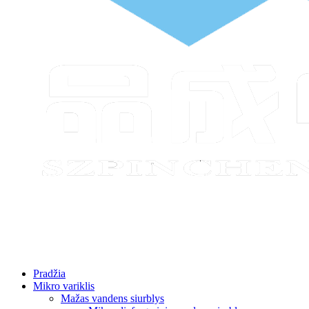
Pradžia
Mikro variklis
Mažas vandens siurblys