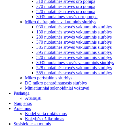
310 nuolatinės srovės oro pompa
370 nuolatinės srovės oro pompa
520 nuolatinės srovės oro pompa
3035 nuolatinės srovės oro pompa
Mikro diafragminis vakuuminis siurblys
030 nuolatinės srovės vakuuminis siurblys
130 nuolatinės srovės vakuuminis siurblys
280 nuolatinės srovės vakuuminis siurblys
370 nuolatinės srovės vakuuminis siurblys
385 nuolatinės srovės vakuuminis siurblys
395 nuolatinės srovės vakuuminis siurblys
520 nuolatinės srovės vakuuminis siurblys
3035 nuolatinės srovės vakuuminis siurblys
528 nuolatinės srovės vakuuminis siurblys
555 nuolatinės srovės vakuuminis siurblys
Mikro peristaltinis siurblys
DC mikro panardinamasis siurblys
Miniatiūriniai solenoidiniai vožtuvai
Paslauga
Atsisiųsti
Naujienos
Apie mus
Kodėl verta rinktis mus
Kokybės užtikrinimas
Susisiekite su mumis