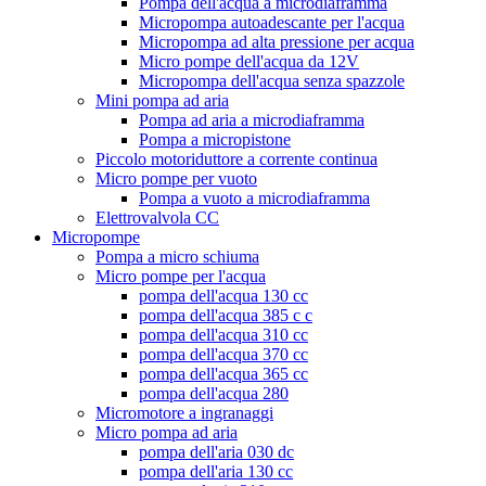
Pompa dell'acqua a microdiaframma
Micropompa autoadescante per l'acqua
Micropompa ad alta pressione per acqua
Micro pompe dell'acqua da 12V
Micropompa dell'acqua senza spazzole
Mini pompa ad aria
Pompa ad aria a microdiaframma
Pompa a micropistone
Piccolo motoriduttore a corrente continua
Micro pompe per vuoto
Pompa a vuoto a microdiaframma
Elettrovalvola CC
Micropompe
Pompa a micro schiuma
Micro pompe per l'acqua
pompa dell'acqua 130 cc
pompa dell'acqua 385 c c
pompa dell'acqua 310 cc
pompa dell'acqua 370 cc
pompa dell'acqua 365 cc
pompa dell'acqua 280
Micromotore a ingranaggi
Micro pompa ad aria
pompa dell'aria 030 dc
pompa dell'aria 130 cc