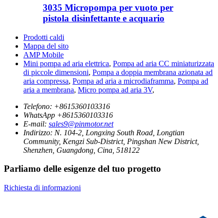
3035 Micropompa per vuoto per
pistola disinfettante e acquario
Prodotti caldi
Mappa del sito
AMP Mobile
Mini pompa ad aria elettrica
,
Pompa ad aria CC miniaturizzata
di piccole dimensioni
,
Pompa a doppia membrana azionata ad
aria compressa
,
Pompa ad aria a microdiaframma
,
Pompa ad
aria a membrana
,
Micro pompa ad aria 3V
,
Telefono:
+8615360103316
WhatsApp
+8615360103316
E-mail:
sales9@pinmotor.net
Indirizzo:
N. 104-2, Longxing South Road, Longtian
Community, Kengzi Sub-District, Pingshan New District,
Shenzhen, Guangdong, Cina, 518122
Parliamo delle esigenze del tuo progetto
Richiesta di informazioni