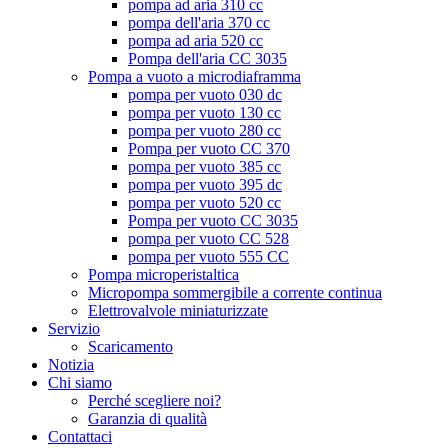
pompa ad aria 310 cc
pompa dell'aria 370 cc
pompa ad aria 520 cc
Pompa dell'aria CC 3035
Pompa a vuoto a microdiaframma
pompa per vuoto 030 dc
pompa per vuoto 130 cc
pompa per vuoto 280 cc
Pompa per vuoto CC 370
pompa per vuoto 385 cc
pompa per vuoto 395 dc
pompa per vuoto 520 cc
Pompa per vuoto CC 3035
pompa per vuoto CC 528
pompa per vuoto 555 CC
Pompa microperistaltica
Micropompa sommergibile a corrente continua
Elettrovalvole miniaturizzate
Servizio
Scaricamento
Notizia
Chi siamo
Perché scegliere noi?
Garanzia di qualità
Contattaci