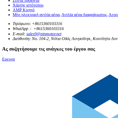
Ζεστά προϊόντα
Χάρτης ιστότοπου
AMP Κινητό
Μίνι ηλεκτρική αντλία αέρα
,
Αντλία αέρα διαφράγματος
,
Αεροκ
Τηλέφωνο:
+8615360103316
WhatApp：
+8615360103316
E-mail:
sales9@pinmotor.net
Διεύθυνση:
Νο. 104-2, Νότια Οδός Λονγκσίνγκ, Κοινότητα Λον
Ας συζητήσουμε τις ανάγκες του έργου σας
Ερευνα