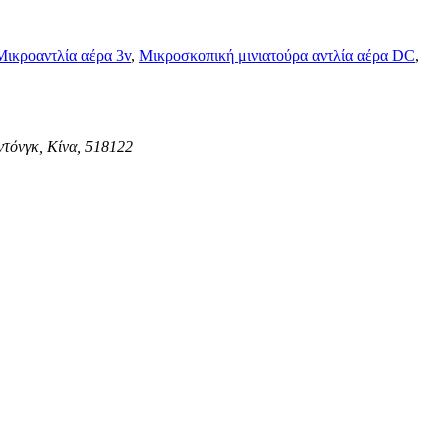
Μικροαντλία αέρα 3v
,
Μικροσκοπική μινιατούρα αντλία αέρα DC
,
ντόνγκ, Κίνα, 518122