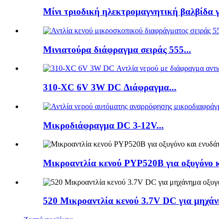
Μίνι τριοδική ηλεκτρομαγνητική βαλβίδα γι
Μινιατούρα διάφραγμα σειράς 555...
310-XC 6V 3W DC Διάφραγμα...
Μικροδιάφραγμα DC 3-12V...
Μικροαντλία κενού PYP520B για οξυγόνο 
520 Μικροαντλία κενού 3.7V DC για μηχάν