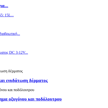
α...
και ενυδάτωση δέρματος
ημα οξυγόνου και ποδόλουτρου