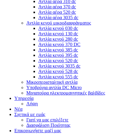
Αντλία αέρα 310 dc
Αντλία αέρα 370 dc
Αντλία αέρα 520 dc
Αντλία αέρα 3035 dc
Αντλία κενού μικροδιαφράγματος
Αντλία κενού 030 dc
Αντλία κενού 130 dc
Αντλία κενού 280 dc
Αντλία κενού 370 DC
Αντλία κενού 385 dc
Αντλία κενού 395 dc
Αντλία κενού 520 dc
Αντλία κενού 3035 dc
Αντλία κενού 528 dc
Αντλία κενού 555 dc
Μικροπερισταλτική αντλία
Υποβρύχια αντλία DC Micro
Μινιατούρα ηλεκτρομαγνητικές βαλβίδες
Υπηρεσία
Λήψη
Νέα
Σχετικά με εμάς
Γιατί να μας επιλέξετε
Διασφάλιση Ποιότητας
Επικοινωνήστε μαζί μας