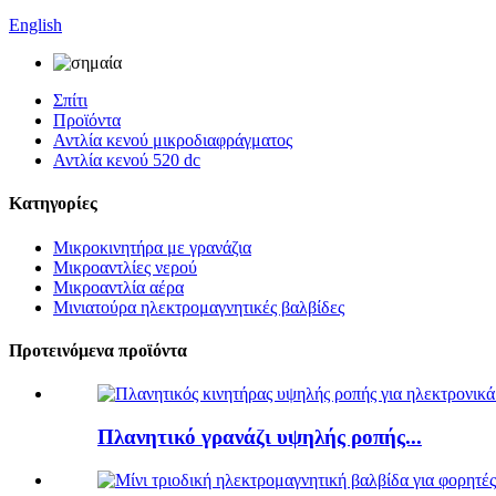
English
Σπίτι
Προϊόντα
Αντλία κενού μικροδιαφράγματος
Αντλία κενού 520 dc
Κατηγορίες
Μικροκινητήρα με γρανάζια
Μικροαντλίες νερού
Μικροαντλία αέρα
Μινιατούρα ηλεκτρομαγνητικές βαλβίδες
Προτεινόμενα προϊόντα
Πλανητικό γρανάζι υψηλής ροπής...