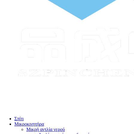
Σπίτι
Μικροκινητήρα
Μικρή αντλία νερού