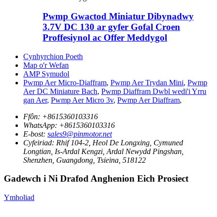
Pwmp Gwactod Miniatur Dibynadwy
3.7V DC 130 ar gyfer Gofal Croen
Proffesiynol ac Offer Meddygol
Cynhyrchion Poeth
Map o'r Wefan
AMP Symudol
Pwmp Aer Micro-Diaffram
,
Pwmp Aer Trydan Mini
,
Pwmp
Aer DC Miniature Bach
,
Pwmp Diaffram Dwbl wedi'i Yrru
gan Aer
,
Pwmp Aer Micro 3v
,
Pwmp Aer Diaffram
,
Ffôn:
+8615360103316
WhatsApp:
+8615360103316
E-bost:
sales9@pinmotor.net
Cyfeiriad:
Rhif 104-2, Heol De Longxing, Cymuned
Longtian, Is-Ardal Kengzi, Ardal Newydd Pingshan,
Shenzhen, Guangdong, Tsieina, 518122
Gadewch i Ni Drafod Anghenion Eich Prosiect
Ymholiad