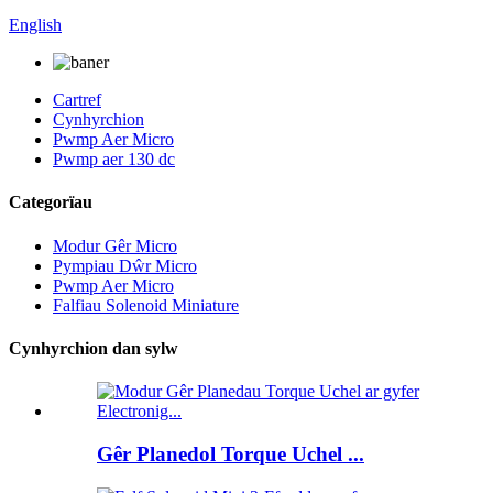
English
Cartref
Cynhyrchion
Pwmp Aer Micro
Pwmp aer 130 dc
Categorïau
Modur Gêr Micro
Pympiau Dŵr Micro
Pwmp Aer Micro
Falfiau Solenoid Miniature
Cynhyrchion dan sylw
Gêr Planedol Torque Uchel ...