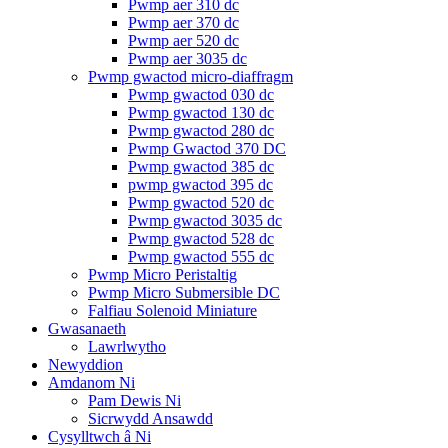
Pwmp aer 310 dc
Pwmp aer 370 dc
Pwmp aer 520 dc
Pwmp aer 3035 dc
Pwmp gwactod micro-diaffragm
Pwmp gwactod 030 dc
Pwmp gwactod 130 dc
Pwmp gwactod 280 dc
Pwmp Gwactod 370 DC
Pwmp gwactod 385 dc
pwmp gwactod 395 dc
Pwmp gwactod 520 dc
Pwmp gwactod 3035 dc
Pwmp gwactod 528 dc
Pwmp gwactod 555 dc
Pwmp Micro Peristaltig
Pwmp Micro Submersible DC
Falfiau Solenoid Miniature
Gwasanaeth
Lawrlwytho
Newyddion
Amdanom Ni
Pam Dewis Ni
Sicrwydd Ansawdd
Cysylltwch â Ni