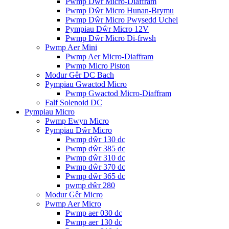
Pwmp Dŵr Micro-Diaffram
Pwmp Dŵr Micro Hunan-Brymu
Pwmp Dŵr Micro Pwysedd Uchel
Pympiau Dŵr Micro 12V
Pwmp Dŵr Micro Di-frwsh
Pwmp Aer Mini
Pwmp Aer Micro-Diaffram
Pwmp Micro Piston
Modur Gêr DC Bach
Pympiau Gwactod Micro
Pwmp Gwactod Micro-Diaffram
Falf Solenoid DC
Pympiau Micro
Pwmp Ewyn Micro
Pympiau Dŵr Micro
Pwmp dŵr 130 dc
Pwmp dŵr 385 dc
Pwmp dŵr 310 dc
Pwmp dŵr 370 dc
Pwmp dŵr 365 dc
pwmp dŵr 280
Modur Gêr Micro
Pwmp Aer Micro
Pwmp aer 030 dc
Pwmp aer 130 dc