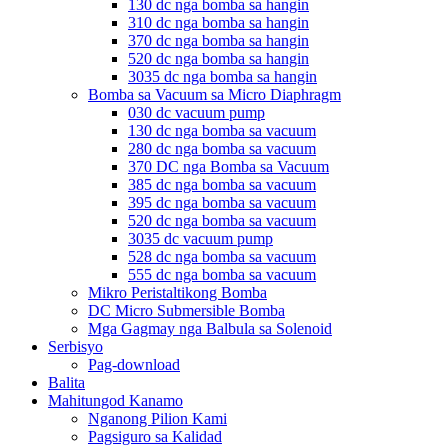
130 dc nga bomba sa hangin
310 dc nga bomba sa hangin
370 dc nga bomba sa hangin
520 dc nga bomba sa hangin
3035 dc nga bomba sa hangin
Bomba sa Vacuum sa Micro Diaphragm
030 dc vacuum pump
130 dc nga bomba sa vacuum
280 dc nga bomba sa vacuum
370 DC nga Bomba sa Vacuum
385 dc nga bomba sa vacuum
395 dc nga bomba sa vacuum
520 dc nga bomba sa vacuum
3035 dc vacuum pump
528 dc nga bomba sa vacuum
555 dc nga bomba sa vacuum
Mikro Peristaltikong Bomba
DC Micro Submersible Bomba
Mga Gagmay nga Balbula sa Solenoid
Serbisyo
Pag-download
Balita
Mahitungod Kanamo
Nganong Pilion Kami
Pagsiguro sa Kalidad