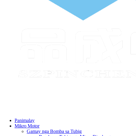
Panimalay
Mikro Motor
Gamay nga Bomba sa Tubig