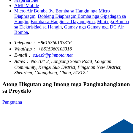
Mapa sa Site
AMP Mobile
Micro Air Bomba 3v
,
Bomba sa Hangin nga Micro
Diaphragm
,
Dobleng Diaphragm Bomba nga Gipadagan sa
Hangin
,
Bomba sa Hangin sa Dayapragma
,
Mini nga Bomba
sa Elektrisidad sa Hangin
,
Gamay nga Gamay nga DC Air
Bomba
,
Telepono：
+8615360103316
WhatApp：
+8615360103316
E-mail：
sales9@pinmotor.net
Adres：
No.104-2, Longxing South Road, Longtian
Community, Kengzi Sub-District, Pingshan New District,
Shenzhen, Guangdong, China, 518122
Atong Hisgutan ang Imong mga Panginahanglanon
sa Proyekto
Pangutana